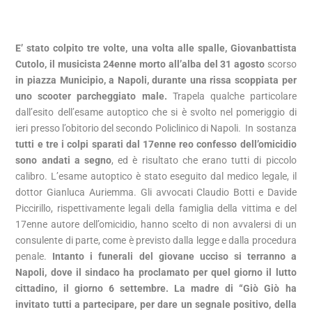
E’ stato colpito tre volte, una volta alle spalle, Giovanbattista
Cutolo, il musicista 24enne morto all’alba del 31 agosto
scorso
in piazza Municipio, a Napoli, durante una rissa scoppiata per
uno scooter parcheggiato male.
Trapela qualche particolare
dall’esito dell’esame autoptico che si è svolto nel pomeriggio di
ieri presso l’obitorio del secondo Policlinico di Napoli. In sostanza
tutti e
tre i colpi sparati dal 17enne reo confesso dell’omicidio
sono andati a segno
, ed è risultato che erano tutti di piccolo
calibro. L’esame autoptico è stato eseguito dal medico legale, il
dottor Gianluca Auriemma. Gli avvocati Claudio Botti e Davide
Piccirillo, rispettivamente legali della famiglia della vittima e del
17enne autore dell’omicidio, hanno scelto di non avvalersi di un
consulente di parte, come è previsto dalla legge e dalla procedura
penale.
Intanto i funerali del giovane ucciso si terranno a
Napoli, dove il sindaco ha proclamato per quel giorno il lutto
cittadino, il giorno 6 settembre. La madre di “Giò Giò ha
invitato tutti a partecipare, per dare un segnale positivo, della