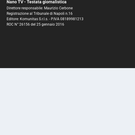
Nano TV - Testata giornalistica
Direttore responsabile: Maurizio Cerbone
Registrazione al Tribunale di Napoli n.16
Editore: Komunitas S.r.l.s. - P.IVA 08189981213
ROC N° 26156 del 25 gennaio 2016