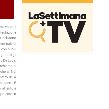
ssiva per i
ifestazione
a dell’anno
centinaia di
i con nuovi
o tutti gli
tto De Luca,
erchiamo di
schera. Noi
stero della
i aperti. E
o attento e
qualcosa in