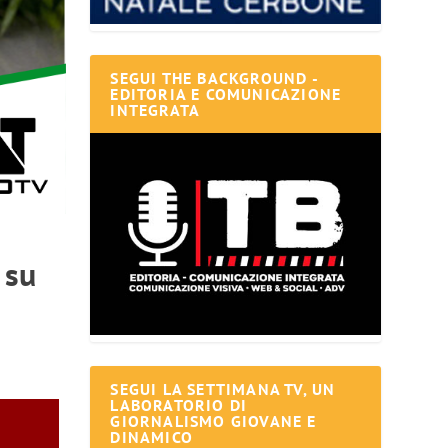
SEGUI THE BACKGROUND -
EDITORIA E COMUNICAZIONE
INTEGRATA
 su
SEGUI LA SETTIMANA TV, UN
LABORATORIO DI
GIORNALISMO GIOVANE E
DINAMICO