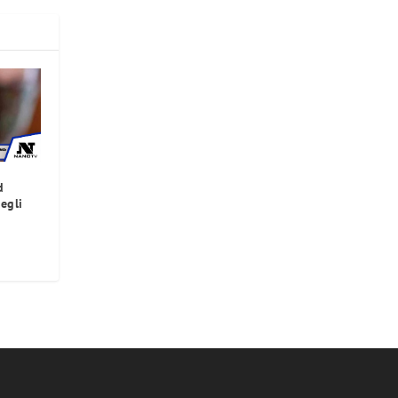
d
degli