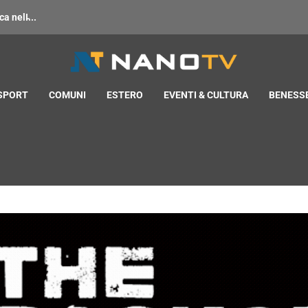
 nell̵...
 SPORT
COMUNI
ESTERO
EVENTI & CULTURA
BENESSE