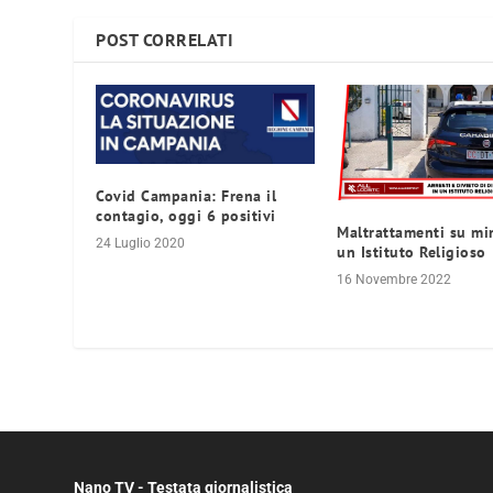
POST CORRELATI
Covid Campania: Frena il
contagio, oggi 6 positivi
Maltrattamenti su min
24 Luglio 2020
un Istituto Religioso
16 Novembre 2022
Nano TV - Testata giornalistica