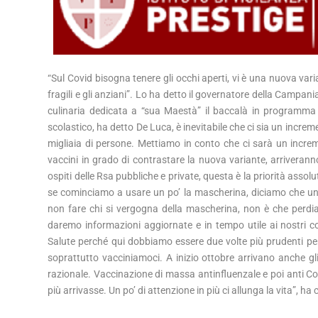
“Sul Covid bisogna tenere gli occhi aperti, vi è una nuova var
fragili e gli anziani”. Lo ha detto il governatore della Camp
culinaria dedicata a “sua Maestà” il baccalà in programma 
scolastico, ha detto De Luca, è inevitabile che ci sia un increm
migliaia di persone. Mettiamo in conto che ci sarà un incre
vaccini in grado di contrastare la nuova variante, arriveranno
ospiti delle Rsa pubbliche e private, questa è la priorità asso
se cominciamo a usare un po’ la mascherina, diciamo che un 
non fare chi si vergogna della mascherina, non è che perdia
daremo informazioni aggiornate e in tempo utile ai nostri 
Salute perché qui dobbiamo essere due volte più prudenti p
soprattutto vacciniamoci. A inizio ottobre arrivano anche gl
razionale. Vaccinazione di massa antinfluenzale e poi anti Cov
più arrivasse. Un po’ di attenzione in più ci allunga la vita”, h