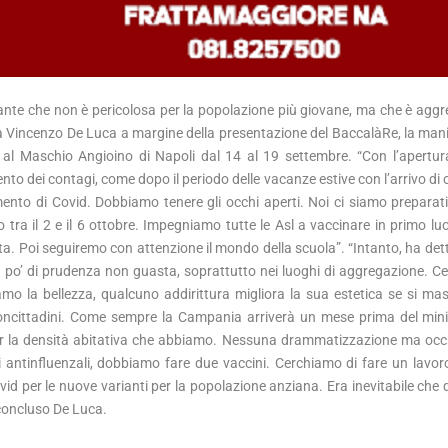
iante che non è pericolosa per la popolazione più giovane, ma che è aggre
ania Vincenzo De Luca a margine della presentazione del BaccalàRe, la man
al Maschio Angioino di Napoli dal 14 al 19 settembre. “Con l’apertur
ento dei contagi, come dopo il periodo delle vacanze estive con l’arrivo di 
mento di Covid. Dobbiamo tenere gli occhi aperti. Noi ci siamo preparat
 tra il 2 e il 6 ottobre. Impegniamo tutte le Asl a vaccinare in primo luog
luta. Poi seguiremo con attenzione il mondo della scuola”. “Intanto, ha de
po’ di prudenza non guasta, soprattutto nei luoghi di aggregazione. C
mo la bellezza, qualcuno addirittura migliora la sua estetica se si ma
concittadini. Come sempre la Campania arriverà un mese prima del mini
er la densità abitativa che abbiamo. Nessuna drammatizzazione ma occh
i antinfluenzali, dobbiamo fare due vaccini. Cerchiamo di fare un lavor
id per le nuove varianti per la popolazione anziana. Era inevitabile che 
a concluso De Luca.