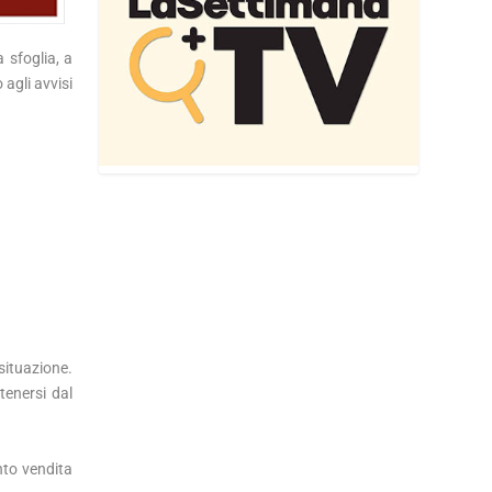
 sfoglia, a
 agli avvisi
situazione.
tenersi dal
nto vendita