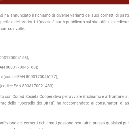
ha annunciato il richiamo di diverse varianti dei suoi cornetti di pasta
rficie dei prodotti. L’avviso è stato pubblicato sul sito ufficiale dedicato
zioni coinvolte.
 8003170004153);
e EAN 8003170046160);
ammi (codice EAN 8003170046177);
mi (codice EAN 8003170021433).
ato con Conad Società Cooperativa per avviare il richiamo e affrontare la 
nte dello “Sportello dei Diritti”, ha raccomandato ai consumatori di as
fezione dei cornetti richiamati possono restituirla presso qualsiasi pu