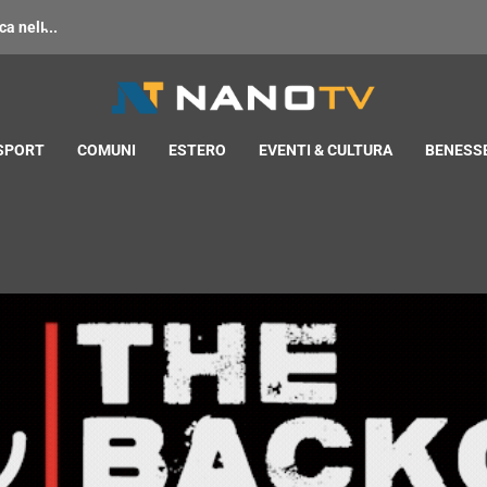
 nell̵...
 SPORT
COMUNI
ESTERO
EVENTI & CULTURA
BENESSE