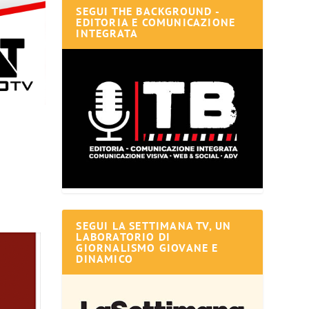
SEGUI THE BACKGROUND -
EDITORIA E COMUNICAZIONE
INTEGRATA
SEGUI LA SETTIMANA TV, UN
LABORATORIO DI
GIORNALISMO GIOVANE E
DINAMICO