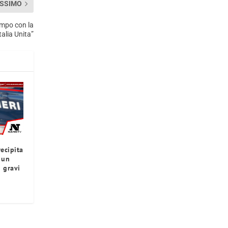
SSIMO
ampo con la
alia Unita”
ecipita
 un
n gravi