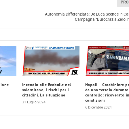
PRO
Autonomia Differenziata: De Luca Scende in C
Campagna “Burocrazia Zero, It
zione
Incendio alle Ecoballe nel
Napoli – Carabiniere pr
salernitano, i rischi per i
da una tettoia durante
cittadini. La situazione
controllo: ricoverato i
condizioni
31 Luglio 2024
6 Dicembre 2024