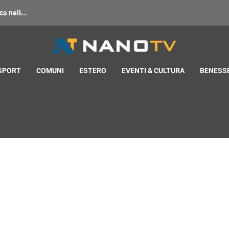
 nell̵...
 SPORT
COMUNI
ESTERO
EVENTI & CULTURA
BENESSE