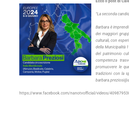
Ecco il post di Ca
“La seconda candida
Barbara è imprendit
dei maggiori gruppi
culturali, con espe
della Municipalità 
del patrimonio cul
competenza trasve
promuovere le ques
tradizioni con la s
barbara.preziosi@al
https://www.facebook.com/nanotvofficial/videos/40987953