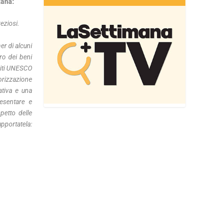
etana:
eziosi.
er di alcuni
uro dei beni
 siti UNESCO
lorizzazione
ativa e una
esentare e
petto delle
pportatela: