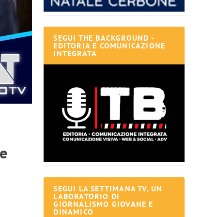
SEGUI THE BACKGROUND -
EDITORIA E COMUNICAZIONE
INTEGRATA
ce
SEGUI LA SETTIMANA TV, UN
LABORATORIO DI
GIORNALISMO GIOVANE E
DINAMICO