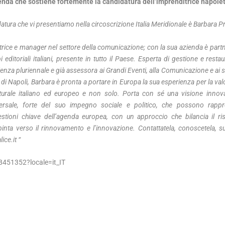
lenda che sostiene fortemente la candidatura dell’imprenditrice napol
tura che vi presentiamo nella circoscrizione Italia Meridionale è Barbara Pr
rice e manager nel settore della comunicazione; con la sua azienda è partn
 editoriali italiani, presente in tutto il Paese. Esperta di gestione e resta
rienza pluriennale e già assessora ai Grandi Eventi, alla Comunicazione e ai
1 di Napoli, Barbara è pronta a portare in Europa la sua esperienza per la va
turale italiano ed europeo e non solo. Porta con sé una visione innov
rsale, forte del suo impegno sociale e politico, che possono rappr
tioni chiave dell’agenda europea, con un approccio che bilancia il ris
pinta verso il rinnovamento e l’innovazione. Contattatela, conoscetela, su
ice.it “
8451352?locale=it_IT