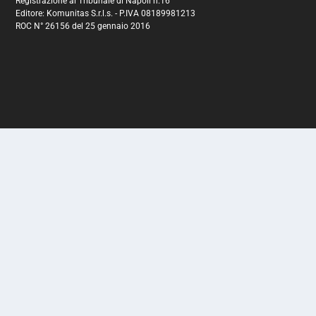
Registrazione al Tribunale di Napoli n.16
Editore: Komunitas S.r.l.s. - P.IVA 08189981213
ROC N° 26156 del 25 gennaio 2016