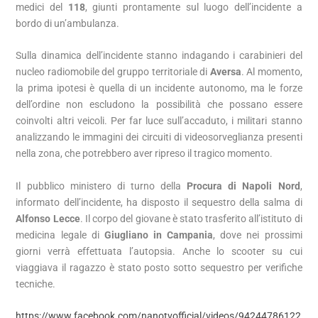
medici del
118
, giunti prontamente sul luogo dell’incidente a
bordo di un’ambulanza.
Sulla dinamica dell’incidente stanno indagando i carabinieri del
nucleo radiomobile del gruppo territoriale di
Aversa
. Al momento,
la prima ipotesi è quella di un incidente autonomo, ma le forze
dell’ordine non escludono la possibilità che possano essere
coinvolti altri veicoli. Per far luce sull’accaduto, i militari stanno
analizzando le immagini dei circuiti di videosorveglianza presenti
nella zona, che potrebbero aver ripreso il tragico momento.
Il pubblico ministero di turno della
Procura di Napoli Nord
,
informato dell’incidente, ha disposto il sequestro della salma di
Alfonso Lecce
. Il corpo del giovane è stato trasferito all’istituto di
medicina legale di
Giugliano in Campania
, dove nei prossimi
giorni verrà effettuata l’autopsia. Anche lo scooter su cui
viaggiava il ragazzo è stato posto sotto sequestro per verifiche
tecniche.
https://www.facebook.com/nanotvofficial/videos/94244786122