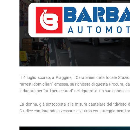
II 4 luglio scorso, a Piaggine, i Carabinieri della locale Sta
“arresti domiciliari” emessa, su richiesta di questa Procura, da
indagata per “atti persecutori” nei riguardi di un suo conoscen
La donna, già sottoposta alla misura cautelare del “divieto d
Giudice continuando a vessare la vittima con atteggiamenti pe