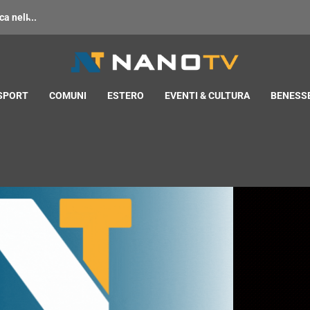
 nell̵...
 SPORT
COMUNI
ESTERO
EVENTI & CULTURA
BENESSE