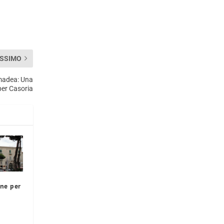
SSIMO
umadea: Una
per Casoria
one per