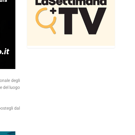
onale degli
ne del luogo
ostegli dal