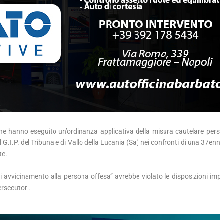
zione hanno eseguito un’ordinanza applicativa della misura cautelare pers
l G.I.P. del Tribunale di Vallo della Lucania (Sa) nei confronti di una 37en
te.
i avvicinamento alla persona offesa” avrebbe violato le disposizioni imp
rsecutori.