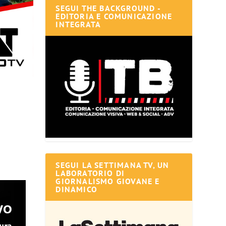
SEGUI THE BACKGROUND -
EDITORIA E COMUNICAZIONE
INTEGRATA
SEGUI LA SETTIMANA TV, UN
LABORATORIO DI
GIORNALISMO GIOVANE E
DINAMICO