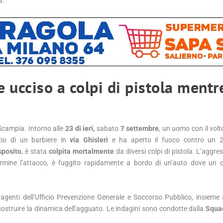
a.
ucciso a colpi di pistola mentr
campia. Intorno alle
23 di ieri,
sabato
7 settembre
, un uomo con il volt
io di un barbiere in
via Ghisleri
e ha aperto il fuoco contro un 
sposito
, è stata
colpita mortalmente
da diversi colpi di pistola. L’aggre
rmine l’attacco, è fuggito rapidamente a bordo di un’auto dove un c
agenti dell’Ufficio Prevenzione Generale e Soccorso Pubblico, insieme a
 ricostruire la dinamica dell’agguato. Le indagini sono condotte dalla
Squad