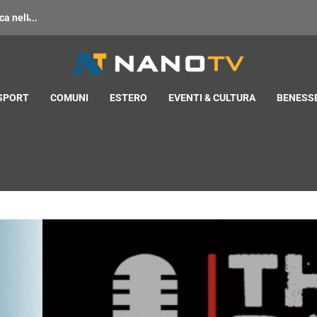
 nell̵...
 SPORT
COMUNI
ESTERO
EVENTI & CULTURA
BENESSE