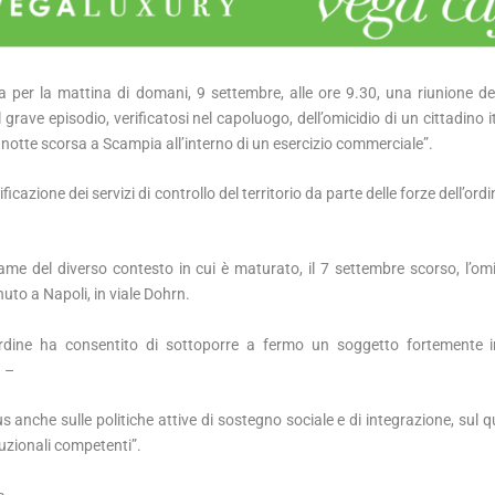
za per la mattina di domani, 9 settembre, alle ore 9.30, una riunione d
l grave episodio, verificatosi nel capoluogo, dell’omicidio di un cittadino 
 notte scorsa a Scampia all’interno di un esercizio commerciale”.
icazione dei servizi di controllo del territorio da parte delle forze dell’ordi
ame del diverso contesto in cui è maturato, il 7 settembre scorso, l’omi
uto a Napoli, in viale Dohrn.
’ordine ha consentito di sottoporre a fermo un soggetto fortemente i
a –
cus anche sulle politiche attive di sostegno sociale e di integrazione, sul 
tuzionali competenti”.