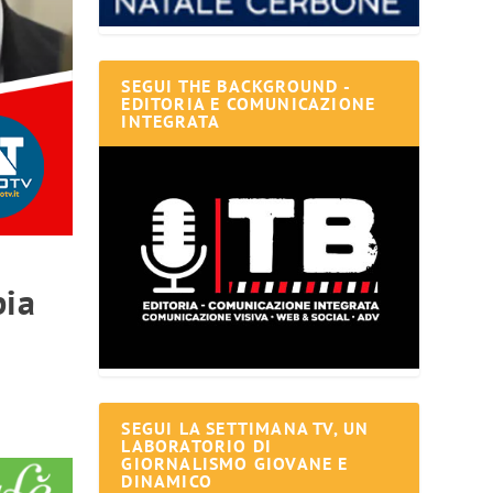
SEGUI THE BACKGROUND -
EDITORIA E COMUNICAZIONE
INTEGRATA
pia
SEGUI LA SETTIMANA TV, UN
LABORATORIO DI
GIORNALISMO GIOVANE E
DINAMICO