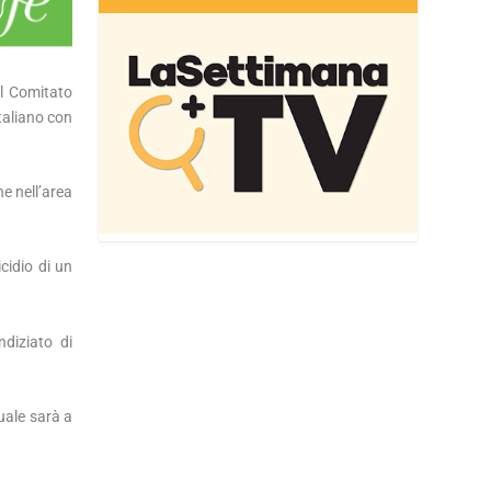
el Comitato
italiano con
ne nell’area
cidio di un
ndiziato di
quale sarà a