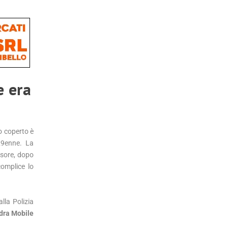
e era
o coperto è
29enne. La
ssore, dopo
omplice lo
lla Polizia
ra Mobile