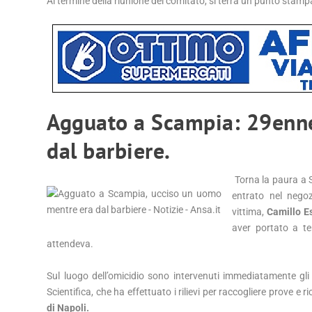
Al termine della riunione del comitato, si terrà un punto stamp
Agguato a Scampia: 29enne 
dal barbiere.
Torna la paura a S
entrato nel negoz
vittima,
Camillo E
aver portato a te
attendeva.
Sul luogo dell’omicidio sono intervenuti immediatamente gli 
Scientifica, che ha effettuato i rilievi per raccogliere prove e
di Napoli.