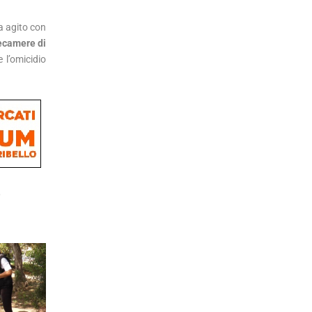
ha agito con
ecamere di
 l’omicidio
o