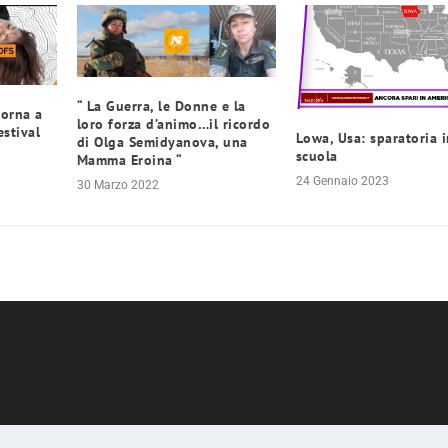
“ La Guerra, le Donne e la
torna a
loro forza d’animo…il ricordo
estival
Lowa, Usa: sparatoria 
di Olga Semidyanova, una
scuola
Mamma Eroina “
24 Gennaio 2023
30 Marzo 2022