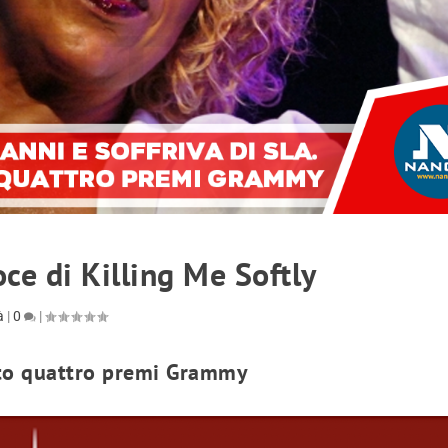
oce di Killing Me Softly
à
|
0
|
into quattro premi Grammy