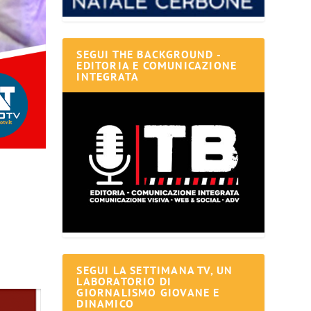
SEGUI THE BACKGROUND -
EDITORIA E COMUNICAZIONE
INTEGRATA
SEGUI LA SETTIMANA TV, UN
LABORATORIO DI
GIORNALISMO GIOVANE E
DINAMICO