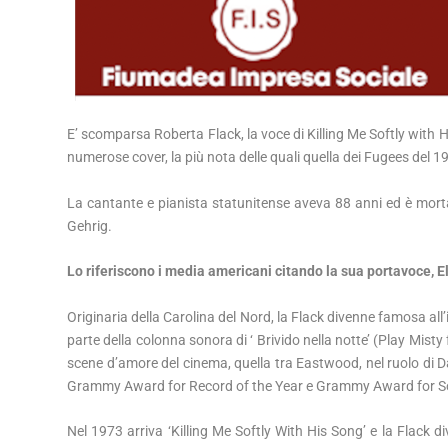
E’ scomparsa Roberta Flack, la voce di Killing Me Softly with H
numerose cover, la più nota delle quali quella dei Fugees del 1
La cantante e pianista statunitense aveva 88 anni ed è morta
Gehrig.
Lo riferiscono i media americani citando la sua portavoce, E
Originaria della Carolina del Nord, la Flack divenne famosa a
parte della colonna sonora di ‘ Brivido nella notte’ (Play Mist
scene d’amore del cinema, quella tra Eastwood, nel ruolo di Da
Grammy Award for Record of the Year e Grammy Award for So
Nel 1973 arriva ‘Killing Me Softly With His Song’ e la Flack 