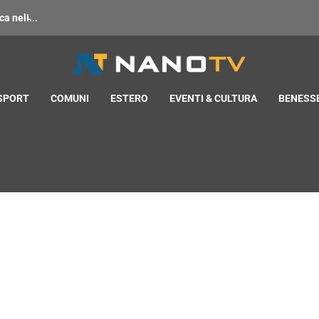
 nell̵...
 SPORT
COMUNI
ESTERO
EVENTI & CULTURA
BENESSE