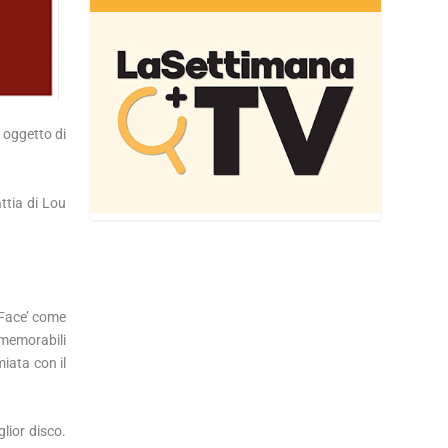
o oggetto di
ttia di Lou
 Face’ come
ù memorabili
iata con il
lior disco.