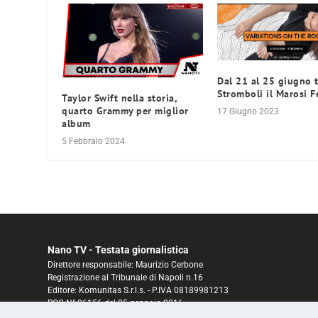
Dal 21 al 25 giugno 
Stromboli il Marosi F
Taylor Swift nella storia,
quarto Grammy per miglior
17 Giugno 2023
album
5 Febbraio 2024
Nano TV - Testata giornalistica
Direttore responsabile: Maurizio Cerbone
Registrazione al Tribunale di Napoli n.16
Editore: Komunitas S.r.l.s. - P.IVA 08189981213
ROC N° 26156 del 25 gennaio 2016