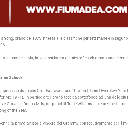
is Song, brano del 1973 in testa alle classifiche per settimane e in seguit
996.
 a causa della Sla, la sclerosi laterale amiotrofica chiamata anche mala
laine Schock.
ll’improvviso dopo che Clint Eastwood usò ‘The First Time I Ever Saw Your
y for Me, 1971). In particolare il brano fece da sottofondo ad una delle pi
ve Garver, e Donna Mills, nei panni di Tobie Williams. La canzone fu prem
ng of the Year.
divenne la prima artista a vincere dei Grammy consecutivamente per il mig