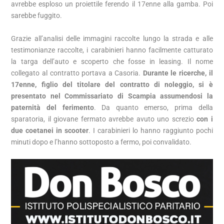
avrebbe esploso un proiettile ferendo il 17enne alla gamba. Poi
sarebbe fuggito.
Grazie all’analisi delle immagini raccolte lungo la strada e alle
testimonianze raccolte, i carabinieri hanno facilmente catturato
la targa dell’auto e scoperto che fosse in leasing. Il nome
collegato al contratto portava a Casoria.
Durante le ricerche, il
17enne, figlio del titolare del contratto di noleggio, si è
presentato nel Commissariato di Scampia assumendosi la
paternità del ferimento
. Da quanto emerso, prima della
sparatoria, il giovane fermato avrebbe avuto uno screzio
con i
due coetanei in scooter
. I carabinieri lo hanno raggiunto pochi
minuti dopo e l’hanno sottoposto a fermo, poi convalidato.