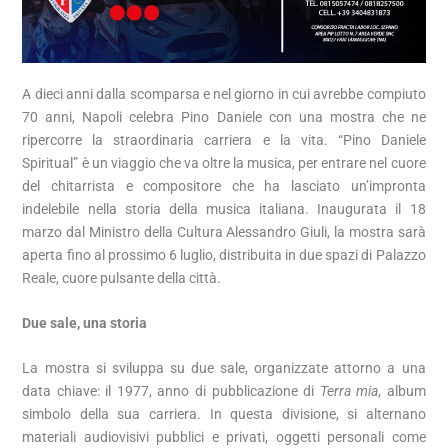
A dieci anni dalla scomparsa e nel giorno in cui avrebbe compiuto
70 anni, Napoli celebra Pino Daniele con una mostra che ne
ripercorre la straordinaria carriera e la vita. “Pino Daniele
Spiritual” è un viaggio che va oltre la musica, per entrare nel cuore
del chitarrista e compositore che ha lasciato un’impronta
indelebile nella storia della musica italiana. Inaugurata il 18
marzo dal Ministro della Cultura Alessandro Giuli, la mostra sarà
aperta fino al prossimo 6 luglio, distribuita in due spazi di Palazzo
Reale, cuore pulsante della città.
Due sale, una storia
La mostra si sviluppa su due sale, organizzate attorno a una
data chiave: il 1977, anno di pubblicazione di
Terra mia
, album
simbolo della sua carriera. In questa divisione, si alternano
materiali audiovisivi pubblici e privati, oggetti personali come