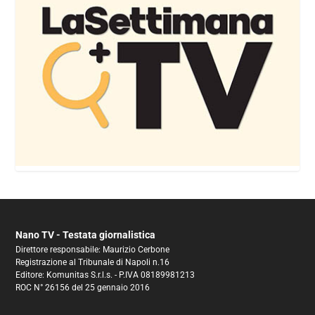
Nano TV - Testata giornalistica
Direttore responsabile: Maurizio Cerbone
Registrazione al Tribunale di Napoli n.16
Editore: Komunitas S.r.l.s. - P.IVA 08189981213
ROC N° 26156 del 25 gennaio 2016