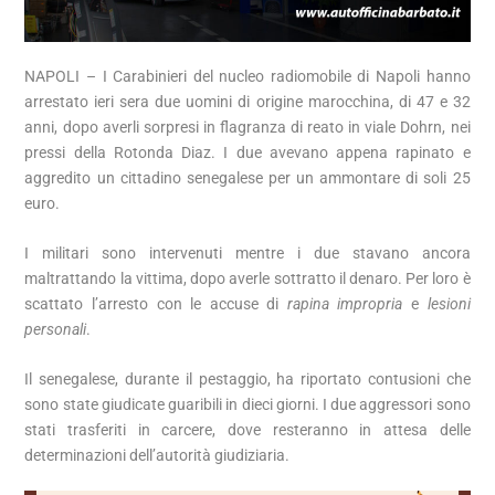
NAPOLI – I Carabinieri del nucleo radiomobile di Napoli hanno
arrestato ieri sera due uomini di origine marocchina, di 47 e 32
anni, dopo averli sorpresi in flagranza di reato in viale Dohrn, nei
pressi della Rotonda Diaz. I due avevano appena rapinato e
aggredito un cittadino senegalese per un ammontare di soli 25
euro.
I militari sono intervenuti mentre i due stavano ancora
maltrattando la vittima, dopo averle sottratto il denaro. Per loro è
scattato l’arresto con le accuse di
rapina impropria
e
lesioni
personali
.
Il senegalese, durante il pestaggio, ha riportato contusioni che
sono state giudicate guaribili in dieci giorni. I due aggressori sono
stati trasferiti in carcere, dove resteranno in attesa delle
determinazioni dell’autorità giudiziaria.