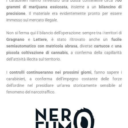
i carabinieri hanno rinvenuto una busta contenente circa
700
grammi di marijuana essiccata
, insieme a un
bilancino di
precisione
. Il materiale era evidentemente pronto per essere
immesso sul mercato illegale.
Non si ferma qui il bilancio dell’operazione: sempre tra i territori di
Gragnano
e
Lettere
, è stato ritrovato anche un
fucile
semiautomatico con matricola abrasa
, diverse
cartucce
e
una
piccola coltivazione di cannabis
, a conferma della capillarità
dell’attività illecita sul territorio.
I
controlli continueranno nei prossimi giorni
, fanno sapere i
carabinieri, a conferma dell’impegno costante delle forze
dell’ordine nel presidiare un’area storicamente sensibile al
fenomeno del narcotraffico.