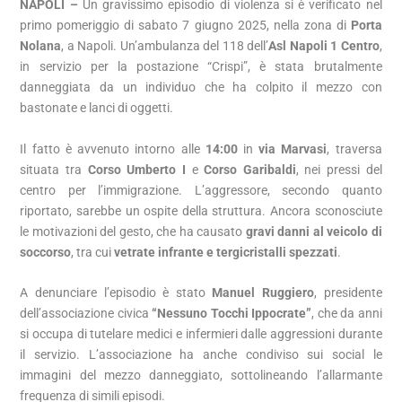
NAPOLI –
Un gravissimo episodio di violenza si è verificato nel
primo pomeriggio di sabato 7 giugno 2025, nella zona di
Porta
Nolana
, a Napoli. Un’ambulanza del 118 dell’
Asl Napoli 1 Centro
,
in servizio per la postazione “Crispi”, è stata brutalmente
danneggiata da un individuo che ha colpito il mezzo con
bastonate e lanci di oggetti.
Il fatto è avvenuto intorno alle
14:00
in
via Marvasi
, traversa
situata tra
Corso Umberto I
e
Corso Garibaldi
, nei pressi del
centro per l’immigrazione. L’aggressore, secondo quanto
riportato, sarebbe un ospite della struttura. Ancora sconosciute
le motivazioni del gesto, che ha causato
gravi danni al veicolo di
soccorso
, tra cui
vetrate infrante e tergicristalli spezzati
.
A denunciare l’episodio è stato
Manuel Ruggiero
, presidente
dell’associazione civica
“Nessuno Tocchi Ippocrate”
, che da anni
si occupa di tutelare medici e infermieri dalle aggressioni durante
il servizio. L’associazione ha anche condiviso sui social le
immagini del mezzo danneggiato, sottolineando l’allarmante
frequenza di simili episodi.