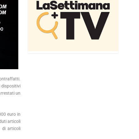
ontraffatti.
dispositivi
arrestati un
.000 euro in
ti articoli
di articoli