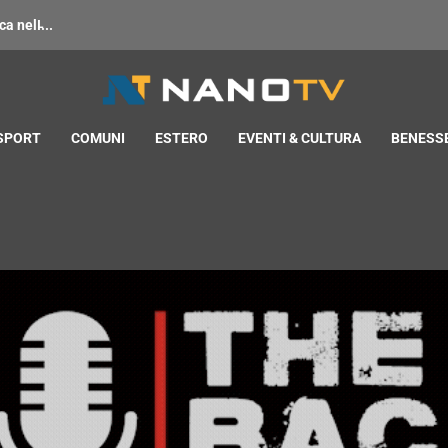
 nell̵...
 SPORT
COMUNI
ESTERO
EVENTI & CULTURA
BENESSE