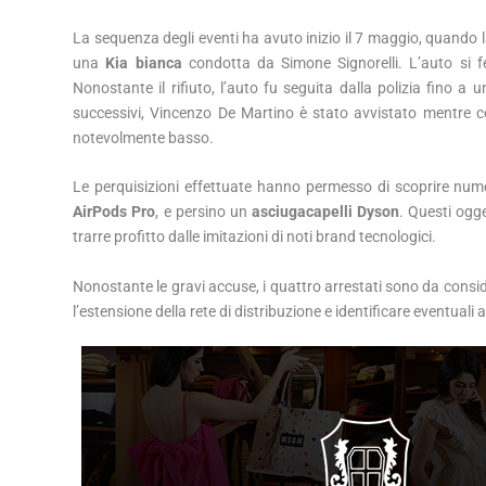
La sequenza degli eventi ha avuto inizio il 7 maggio, quando 
una
Kia bianca
condotta da Simone Signorelli. L’auto si fe
Nonostante il rifiuto, l’auto fu seguita dalla polizia fino a 
successivi, Vincenzo De Martino è stato avvistato mentre 
notevolmente basso.
Le perquisizioni effettuate hanno permesso di scoprire numero
AirPods Pro
, e persino un
asciugacapelli Dyson
. Questi ogge
trarre profitto dalle imitazioni di noti brand tecnologici.
Nonostante le gravi accuse, i quattro arrestati sono da consid
l’estensione della rete di distribuzione e identificare eventuali a