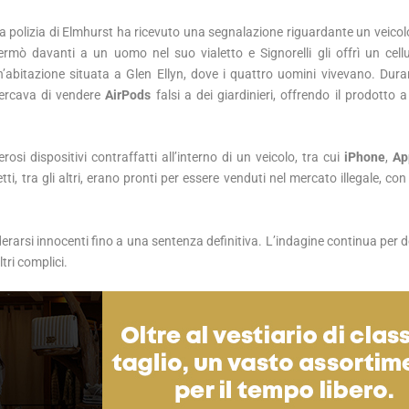
la polizia di Elmhurst ha ricevuto una segnalazione riguardante un veicol
rmò davanti a un uomo nel suo vialetto e Signorelli gli offrì un cellu
un’abitazione situata a Glen Ellyn, dove i quattro uomini vivevano. Duran
cercava di vendere
AirPods
falsi a dei giardinieri, offrendo il prodotto 
si dispositivi contraffatti all’interno di un veicolo, tra cui
iPhone
,
Ap
tti, tra gli altri, erano pronti per essere venduti nel mercato illegale, con 
erarsi innocenti fino a una sentenza definitiva. L’indagine continua per 
ltri complici.