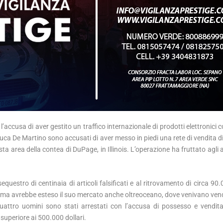
’accusa di aver gestito un traffico internazionale di prodotti elettronici c
ca De Martino sono accusati di aver messo in piedi una rete di vendita di 
sta area della contea di DuPage, in Illinois. L’operazione ha fruttato agli 
equestro di centinaia di articoli falsificati e al ritrovamento di circa 90
, ma avrebbe esteso il suo mercato anche oltreoceano, dove venivano vendu
quattro uomini sono stati arrestati con l’accusa di possesso e vendita 
 superiore ai 500.000 dollari.