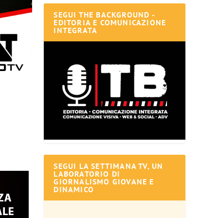
SEGUI THE BACKGROUND -
EDITORIA E COMUNICAZIONE
INTEGRATA
SEGUI LA SETTIMANA TV, UN
LABORATORIO DI
GIORNALISMO GIOVANE E
DINAMICO