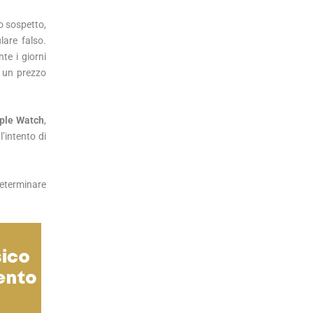
o sospetto,
lare falso.
te i giorni
a un prezzo
ple Watch
,
l’intento di
determinare