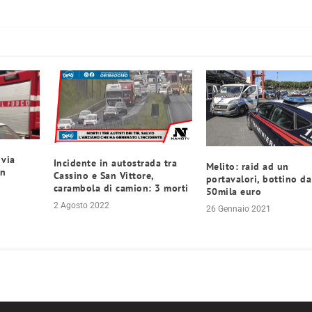
 via
Incidente in autostrada tra
Melito: raid ad un
un
Cassino e San Vittore,
portavalori, bottino da
carambola di camion: 3 morti
50mila euro
2 Agosto 2022
26 Gennaio 2021