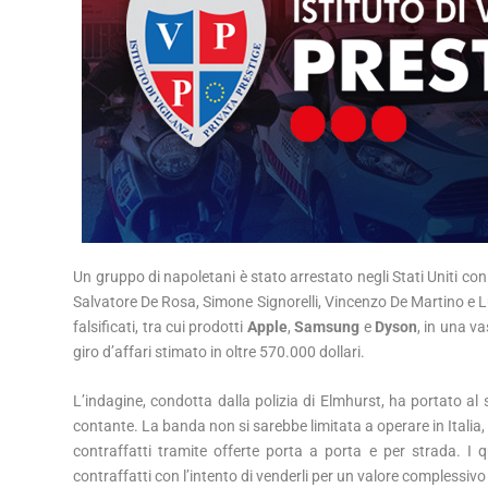
Un gruppo di napoletani è stato arrestato negli Stati Uniti con l
Salvatore De Rosa, Simone Signorelli, Vincenzo De Martino e Lu
falsificati, tra cui prodotti
Apple
,
Samsung
e
Dyson
, in una va
giro d’affari stimato in oltre 570.000 dollari.
L’indagine, condotta dalla polizia di Elmhurst, ha portato al s
contante. La banda non si sarebbe limitata a operare in Italia
contraffatti tramite offerte porta a porta e per strada. I 
contraffatti con l’intento di venderli per un valore complessivo