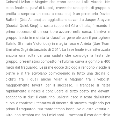
Coinvolti Milan e Magnier che erano candidati alla vittoria. Nel
caos finale sul pavé di Napoli, invece che uno sprint di gruppo si
profila a sorpresa un testa a testa: qui, è un perentorio Davide
Ballerini (Xds Astana) ad aggiudicarsi davanti a Jasper Stuyven
(Soudal Quick-Step) la sesta tappa del Giro d’Italia, firmando il
primo successo di un corridore azzurro nella corsa. L’arrivo in
gruppo lascia immutata la classifica generale con il portoghese
Eulalio (Bahrain Victorious) in maglia rosa e Arrieta (Uae Team
Emirates Xrg) distanziato di 2’51”. La fase finale è caratterizzata
ancora una volta da una caduta che coinvolge la testa del
gruppo, presentatosi compatto nell’ultima curva a gomito a 400
metri dal traguardo. Le prime gocce di pioggia rendono viscide le
pietre e in tre scivolano coinvolgendo in tutto una decina di
ciclisti, fra i quali anche Milan e Magnier, tra i velocisti
maggiormente favoriti per il successo. Il francese si rialza
rapidamente e riesce a concludere al terzo posto, ma davanti
scappano in due: il canturino Ballerini esce in testa dall’ultima
curva e contiene il tentativo di rimonta di Stuyven, tagliando per
primo il traguardo. “Da tanto tempo inseguivo questa vittoria al
Giro, non sembra ma ho i miei anni – racconta il corridore della