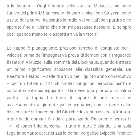
Xds Astana -. Oggi il nostro velocista era Malucelli, ma sono
l’unico dei primi 4/5 ad essere rimasto in piedi con Stuyven: sono
uscito dalla curva, ho sentito in radio ‘vai vai vai’, son partito e ho
sperato fino all’ultimo che non mi passasse nessuno. È sempre
così, quando meno te lo aspetti arriva la vittoria”.
La tappa è pianeggiante, prezioso terreno di conquista per i
velocisti prima dell’impegnativa prova di domani con il traguardo
fissato in Abruzzo, sulla sommità del Blockhaus, quando è atteso
un primo significativo scossone alla classifica generale. Da
Paestum a Napoli – sede di arrivo per il quinto anno consecutivo
– per un totale di 141 chilometri, lungo un percorso piatto e
costantemente pianeggiante il Giro vive una giornata di calma
piatta. La tappa ha tanto il sapore di una marcia di
avvicinamento a giornate più impegnative, con le tante salite
disseminate sul percorso del Giro che dovranno essere affrontate
a partire da domani. Sin dalla partenza da Paestum e per tutti i
141 chilometri del percorso il ritmo di gara è blando. Una sola
fuga importante caratterizza la corsa: Vergallito (Alpecin-Premier