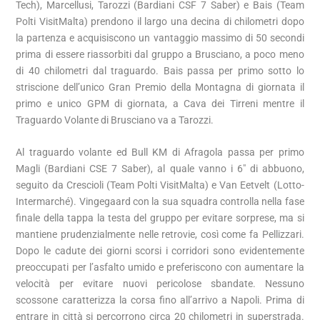
Tech), Marcellusi, Tarozzi (Bardiani CSF 7 Saber) e Bais (Team
Polti VisitMalta) prendono il largo una decina di chilometri dopo
la partenza e acquisiscono un vantaggio massimo di 50 secondi
prima di essere riassorbiti dal gruppo a Brusciano, a poco meno
di 40 chilometri dal traguardo. Bais passa per primo sotto lo
striscione dell’unico Gran Premio della Montagna di giornata il
primo e unico GPM di giornata, a Cava dei Tirreni mentre il
Traguardo Volante di Brusciano va a Tarozzi.
Al traguardo volante ed Bull KM di Afragola passa per primo
Magli (Bardiani CSE 7 Saber), al quale vanno i 6″ di abbuono,
seguito da Crescioli (Team Polti VisitMalta) e Van Eetvelt (Lotto-
Intermarché). Vingegaard con la sua squadra controlla nella fase
finale della tappa la testa del gruppo per evitare sorprese, ma si
mantiene prudenzialmente nelle retrovie, così come fa Pellizzari.
Dopo le cadute dei giorni scorsi i corridori sono evidentemente
preoccupati per l’asfalto umido e preferiscono con aumentare la
velocità per evitare nuovi pericolose sbandate. Nessuno
scossone caratterizza la corsa fino all’arrivo a Napoli. Prima di
entrare in città si percorrono circa 20 chilometri in superstrada.