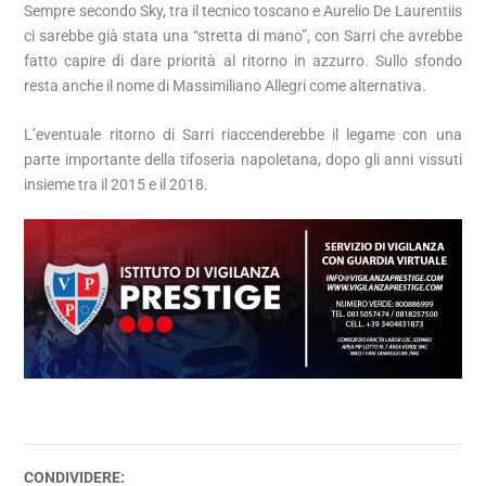
Sempre secondo Sky, tra il tecnico toscano e Aurelio De Laurentiis
ci sarebbe già stata una “stretta di mano”, con Sarri che avrebbe
fatto capire di dare priorità al ritorno in azzurro. Sullo sfondo
resta anche il nome di Massimiliano Allegri come alternativa.
L’eventuale ritorno di Sarri riaccenderebbe il legame con una
parte importante della tifoseria napoletana, dopo gli anni vissuti
insieme tra il 2015 e il 2018.
CONDIVIDERE: