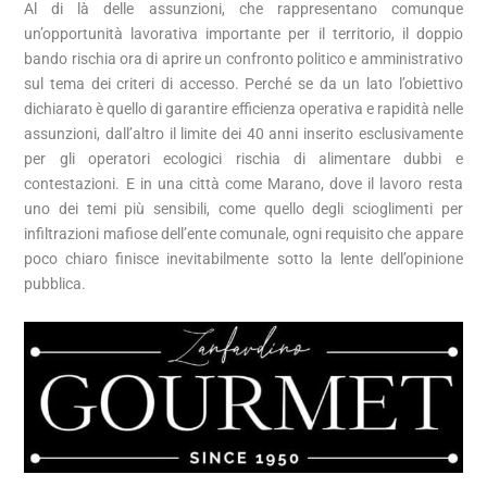
Al di là delle assunzioni, che rappresentano comunque
un’opportunità lavorativa importante per il territorio, il doppio
bando rischia ora di aprire un confronto politico e amministrativo
sul tema dei criteri di accesso. Perché se da un lato l’obiettivo
dichiarato è quello di garantire efficienza operativa e rapidità nelle
assunzioni, dall’altro il limite dei 40 anni inserito esclusivamente
per gli operatori ecologici rischia di alimentare dubbi e
contestazioni. E in una città come
Marano,
dove il lavoro resta
uno dei temi più sensibili, come quello degli scioglimenti per
infiltrazioni mafiose dell’ente comunale, ogni requisito che appare
poco chiaro finisce inevitabilmente sotto la lente dell’opinione
pubblica.