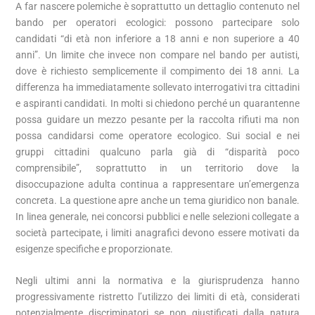
A far nascere polemiche è soprattutto un dettaglio contenuto nel
bando per operatori ecologici: possono partecipare solo
candidati “di età non inferiore a 18 anni e non superiore a 40
anni”. Un limite che invece non compare nel bando per autisti,
dove è richiesto semplicemente il compimento dei 18 anni. La
differenza ha immediatamente sollevato interrogativi tra cittadini
e aspiranti candidati. In molti si chiedono perché un quarantenne
possa guidare un mezzo pesante per la raccolta rifiuti ma non
possa candidarsi come operatore ecologico. Sui social e nei
gruppi cittadini qualcuno parla già di “disparità poco
comprensibile”, soprattutto in un territorio dove la
disoccupazione adulta continua a rappresentare un’emergenza
concreta. La questione apre anche un tema giuridico non banale.
In linea generale, nei concorsi pubblici e nelle selezioni collegate a
società partecipate, i limiti anagrafici devono essere motivati da
esigenze specifiche e proporzionate.
Negli ultimi anni la normativa e la giurisprudenza hanno
progressivamente ristretto l’utilizzo dei limiti di età, considerati
potenzialmente discriminatori se non giustificati dalla natura