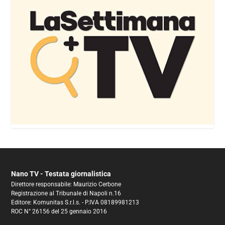
Nano TV - Testata giornalistica
Direttore responsabile: Maurizio Cerbone
Registrazione al Tribunale di Napoli n.16
Editore: Komunitas S.r.l.s. - P.IVA 08189981213
ROC N° 26156 del 25 gennaio 2016