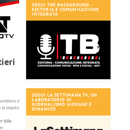
SEGUI THE BACKGROUND -
EDITORIA E COMUNICAZIONE
INTEGRATA
ieri
SEGUI LA SETTIMANA TV, UN
LABORATORIO DI
 quotidiano
Il
GIORNALISMO GIOVANE E
n
al seguito
DINAMICO
per
Gila
:
De