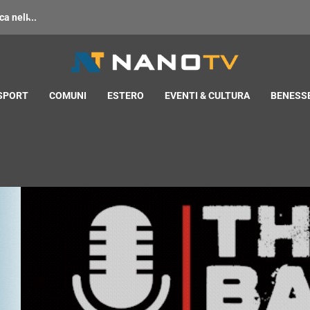
 nell̵...
 SPORT
COMUNI
ESTERO
EVENTI & CULTURA
BENESSE