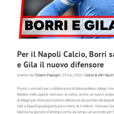
Per il Napoli Calcio, Borri 
e Gila il nuovo difensore
Inserito da
Tiziano Papagni
|
25 Giu, 2026
|
Calcio & Altri Sport
Pronti i contratti per i collaboratori di Massimiliano Allegri c
Mattino
nello spazio riservato al calcio, anche un nuovo prepa
di Allegri per diventare il primo allenatore dei portieri del Napoli.
Gila a Napoli guadagnerà poco meno di 3 milioni. Gennaro Gatt
Manna ha giocato d’anticipo ed ha da tempo un accordo per 5 ann