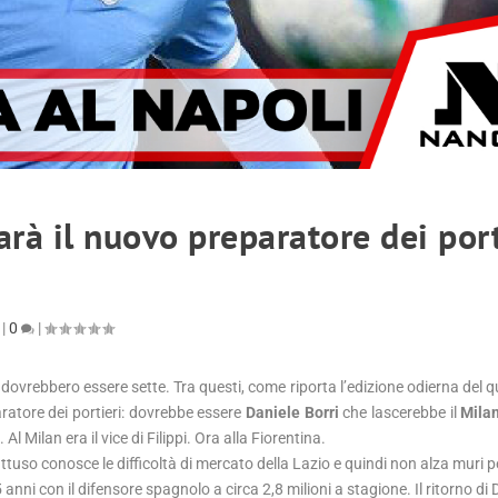
sarà il nuovo preparatore dei port
|
0
|
he dovrebbero essere sette. Tra questi, come riporta l’edizione odierna del
ratore dei portieri: dovrebbe essere
Daniele Borri
che lascerebbe il
Mila
 Al Milan era il vice di Filippi. Ora alla Fiorentina.
uso conosce le difficoltà di mercato della Lazio e quindi non alza muri 
i con il difensore spagnolo a circa 2,8 milioni a stagione. Il ritorno di 