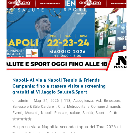
Napoli- Al via a Napoli Tennis & Friends
Campania: fino a stasera visite e screening
gratuiti al Villaggio Salute&Sport
di
admin
|
Mag 24, 2026
|
118
,
Accoglienza
,
Asl
,
Benessere
,
Benessere & Stile
,
Cardarelli
,
Ciita' Metropolitana
,
Comune di napoli
,
Eventi
,
Monaldi
,
Napoli
,
Pascale
,
salute
,
Sanità
,
Sport
|
0
|
Ha preso via a Napoli la seconda tappa del Tour 2026 di