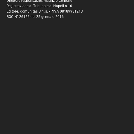
Direttore responsabile: Maurizio Cerbone
Registrazione al Tribunale di Napoli n.16
Editore: Komunitas S.r.l.s. - P.IVA 08189981213
ROC N° 26156 del 25 gennaio 2016