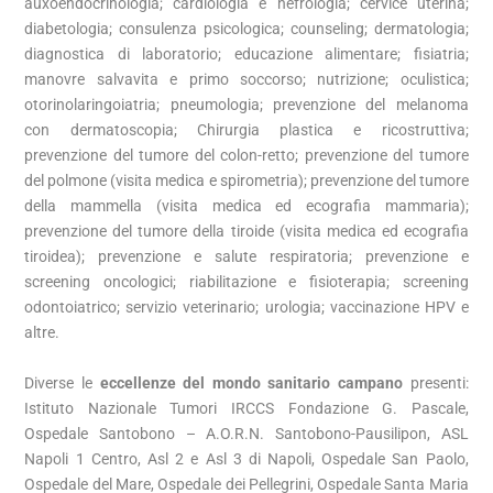
auxoendocrinologia; cardiologia e nefrologia; cervice uterina;
diabetologia; consulenza psicologica; counseling; dermatologia;
diagnostica di laboratorio; educazione alimentare; fisiatria;
manovre salvavita e primo soccorso; nutrizione; oculistica;
otorinolaringoiatria; pneumologia; prevenzione del melanoma
con dermatoscopia; Chirurgia plastica e ricostruttiva;
prevenzione del tumore del colon-retto; prevenzione del tumore
del polmone (visita medica e spirometria); prevenzione del tumore
della mammella (visita medica ed ecografia mammaria);
prevenzione del tumore della tiroide (visita medica ed ecografia
tiroidea); prevenzione e salute respiratoria; prevenzione e
screening oncologici; riabilitazione e fisioterapia; screening
odontoiatrico; servizio veterinario; urologia; vaccinazione HPV e
altre.
Diverse le
eccellenze del mondo sanitario campano
presenti:
Istituto Nazionale Tumori IRCCS Fondazione G. Pascale,
Ospedale Santobono – A.O.R.N. Santobono-Pausilipon, ASL
Napoli 1 Centro, Asl 2 e Asl 3 di Napoli, Ospedale San Paolo,
Ospedale del Mare, Ospedale dei Pellegrini, Ospedale Santa Maria