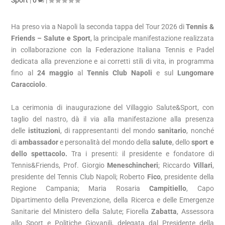
Sport
|
0
|
Ha preso via a Napoli la seconda tappa del Tour 2026 di
Tennis &
Friends – Salute e Sport
, la principale manifestazione realizzata
in collaborazione con la Federazione Italiana Tennis e Padel
dedicata alla prevenzione e ai corretti stili di vita, in programma
fino al
24 maggio
al
Tennis Club Napoli
e sul
Lungomare
Caracciolo
.
La cerimonia di inaugurazione del Villaggio Salute&Sport, con
taglio del nastro, dà il via alla manifestazione alla presenza
delle
istituzioni
, di rappresentanti del mondo
sanitario
, nonché
di
ambassador
e personalità del mondo della
salute
, dello
sport e
dello spettacolo.
Tra i presenti: il presidente e fondatore di
Tennis&Friends, Prof. Giorgio
Meneschincheri
; Riccardo
Villari
,
presidente del Tennis Club Napoli; Roberto
Fico
, presidente della
Regione Campania; Maria Rosaria
Campitiello
, Capo
Dipartimento della Prevenzione, della Ricerca e delle Emergenze
Sanitarie del Ministero della Salute; Fiorella
Zabatta
, Assessora
allo Sport e Politiche Giovanili, delegata dal Presidente della