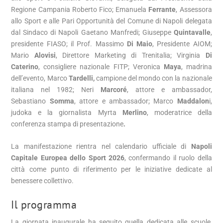
Regione Campania Roberto Fico; Emanuela
Ferrante
, Assessora
allo Sport e alle Pari Opportunità del Comune di Napoli delegata
dal Sindaco di Napoli Gaetano Manfredi; Giuseppe
Quintavalle
,
presidente FIASO; il Prof. Massimo
Di Maio
, Presidente AIOM;
Mario
Alovisi
, Direttore Marketing di Trenitalia; Virginia
Di
Caterino
, consigliere nazionale FITP; Veronica
Maya
, madrina
dell’evento, Marco
Tardelli,
campione del mondo con la nazionale
italiana nel 1982; Neri
Marcoré
, attore e ambassador,
Sebastiano
Somma
, attore e ambassador; Marco
Maddalon
i,
judoka e la giornalista Myrta
Merlino
,
moderatrice della
conferenza stampa di presentazione
.
La manifestazione rientra nel calendario ufficiale di
Napoli
Capitale Europea dello Sport 2026
, confermando il ruolo della
città come punto di riferimento per le iniziative dedicate al
benessere collettivo.
Il programma
La giornata inaugurale ha seguito quella dedicata alle scuole,