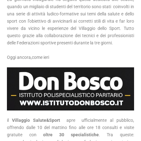
quando un migliaio di studenti del territorio sono stati coinvolti in
una serie di attività ludico-formative sui temi della salute e dello
sport con l’obiettivo di avvicinarli ai corretti stili di vita e far loro
vivere da vicino le esperienze del Villaggio dello Sport. Tutto
questo grazie alla collaborazione dei tecnici e dei professionisti
delle Federazioni sportive presenti durante la tre giorni.
Oggi ancora,come ieri
il
Villaggio Salute&Sport
apre ufficialmente al pubblico,
offrendo dalle 10 del mattino fino alle ore 18 consulti e visite
gratuite con
oltre 30 specialistiche
. Tra queste: