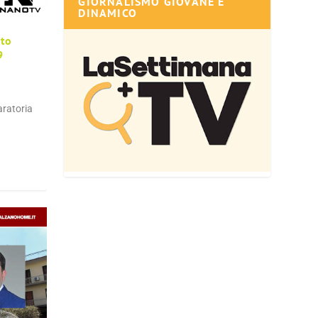
GIORNALISMO GIOVANE E
DINAMICO
uto
9
ratoria