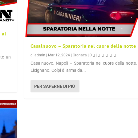
 al
Casalnuovo – Sparatoria nel cuore della notte
di
admin
|
Mar 12, 2024
|
Cronaca
|
0
|
ato un
Casalnuovo, Napoli – Sparatoria nel cuore della notte, 
Licignano. Colpi di arma da...
PER SAPERNE DI PIÙ