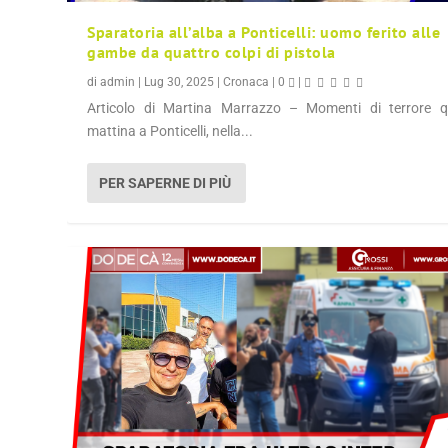
Sparatoria all’alba a Ponticelli: uomo ferito alle
gambe da quattro colpi di pistola
di
admin
|
Lug 30, 2025
|
Cronaca
|
0
|
Articolo di Martina Marrazzo – Momenti di terrore q
mattina a Ponticelli, nella...
PER SAPERNE DI PIÙ