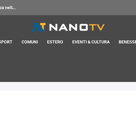
 nell̵...
 SPORT
COMUNI
ESTERO
EVENTI & CULTURA
BENESSE