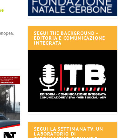
ne
SEGUI THE BACKGROUND -
tenopea.
EDITORIA E COMUNICAZIONE
INTEGRATA
SEGUI LA SETTIMANA TV, UN
LABORATORIO DI