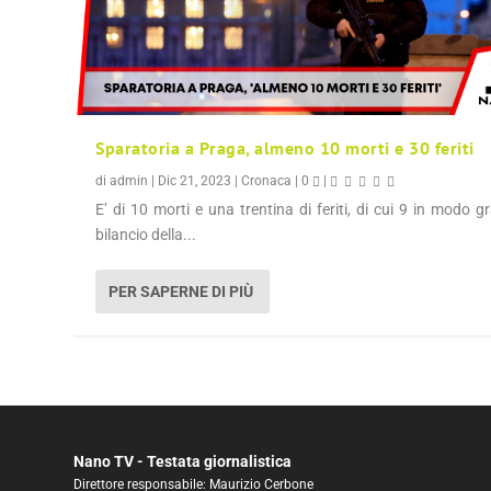
Sparatoria a Praga, almeno 10 morti e 30 feriti
di
admin
|
Dic 21, 2023
|
Cronaca
|
0
|
E’ di 10 morti e una trentina di feriti, di cui 9 in modo gra
bilancio della...
PER SAPERNE DI PIÙ
Nano TV - Testata giornalistica
Direttore responsabile: Maurizio Cerbone