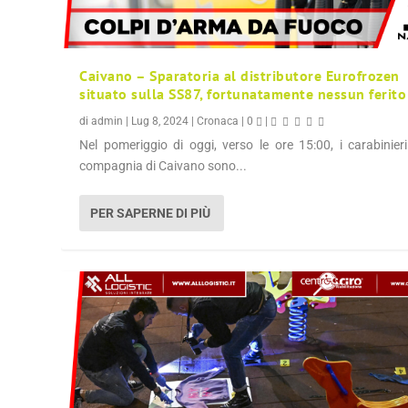
Caivano – Sparatoria al distributore Eurofrozen
situato sulla SS87, fortunatamente nessun ferito
di
admin
|
Lug 8, 2024
|
Cronaca
|
0
|
Nel pomeriggio di oggi, verso le ore 15:00, i carabinieri
compagnia di Caivano sono...
PER SAPERNE DI PIÙ