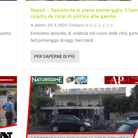
Napoli – Sparatoria in pieno pomeriggio, 52en
colpito da colpi di pistola alle gambe
di
admin
|
Dic 4, 2024
|
Cronaca
|
0
|
uesta
Ennesimo episodio di violenza nel cuore della città par
Nel pomeriggio di oggi, mercoledì...
PER SAPERNE DI PIÙ