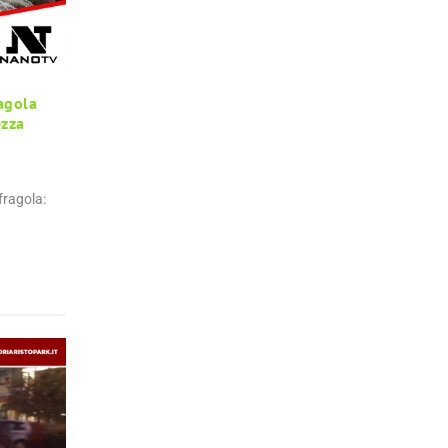
agola
ezza
ragola: