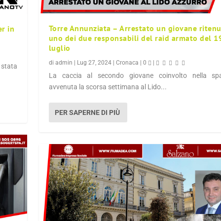
Torre Annunziata – Arrestato un giovane riten
er in
uno dei due responsabili del raid armato del 1
luglio
di
admin
|
Lug 27, 2024
|
Cronaca
|
0
|
 stata
La caccia al secondo giovane coinvolto nella spa
avvenuta la scorsa settimana al Lido...
PER SAPERNE DI PIÙ