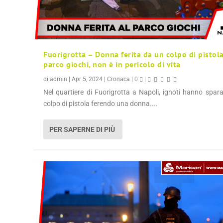
Fuorigrotta – Donna ferita da un colpo di pistola
parco giochi, non è in pericolo di vita
di
admin
|
Apr 5, 2024
|
Cronaca
|
0
|
Nel quartiere di Fuorigrotta a Napoli, ignoti hanno spar
colpo di pistola ferendo una donna....
PER SAPERNE DI PIÙ