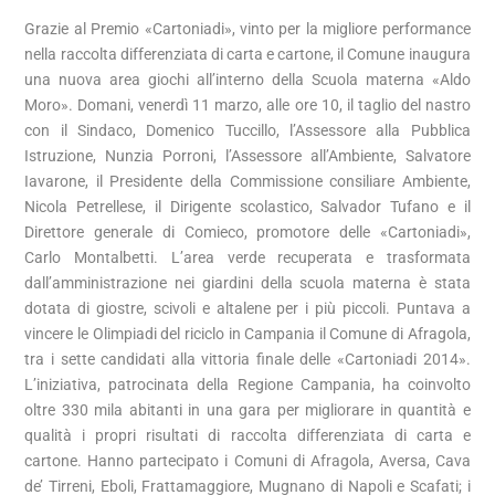
Grazie al Premio «Cartoniadi», vinto per la migliore performance
nella raccolta differenziata di carta e cartone, il Comune inaugura
una nuova area giochi all’interno della Scuola materna «Aldo
Moro». Domani, venerdì 11 marzo, alle ore 10, il taglio del nastro
con il Sindaco, Domenico Tuccillo, l’Assessore alla Pubblica
Istruzione, Nunzia Porroni, l’Assessore all’Ambiente, Salvatore
Iavarone, il Presidente della Commissione consiliare Ambiente,
Nicola Petrellese, il Dirigente scolastico, Salvador Tufano e il
Direttore generale di Comieco, promotore delle «Cartoniadi»,
Carlo Montalbetti. L’area verde recuperata e trasformata
dall’amministrazione nei giardini della scuola materna è stata
dotata di giostre, scivoli e altalene per i più piccoli. Puntava a
vincere le Olimpiadi del riciclo in Campania il Comune di Afragola,
tra i sette candidati alla vittoria finale delle «Cartoniadi 2014».
L’iniziativa, patrocinata della Regione Campania, ha coinvolto
oltre 330 mila abitanti in una gara per migliorare in quantità e
qualità i propri risultati di raccolta differenziata di carta e
cartone. Hanno partecipato i Comuni di Afragola, Aversa, Cava
de’ Tirreni, Eboli, Frattamaggiore, Mugnano di Napoli e Scafati; i