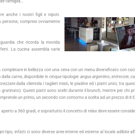
ande famiglia…
e anche i nostri figli e nipoti.
a persone, compresi ovviamente
nguardia che ricorda la movida
fferti. La cucina assembla varie
o a completare in bellezza con una cena con un menu diversificato con cuci
o dalla carne, disponibile in cinque tipologie:
angus argentino
,
entrecote
, c
zate dalla clientela i taglieri misti, le piadine ed i piatti unici, tra quest
ratinato). Questi piatti sono scelti durante il brunch, mentre per chi pr
omprende un primo, un secondo con contorno a scelta ad un prezzo di 8 E
izio aperto a 360 gradi, e soprattutto il concetto di relax deve essere consid
 tipo, infatti ci sono diverse aree interne ed esterne al locale adibite al