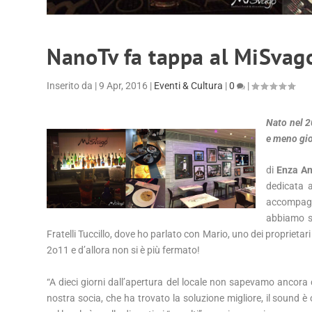
NanoTv fa tappa al MiSvag
Inserito da
|
9 Apr, 2016
|
Eventi & Cultura
|
0
|
Nato nel 2
e meno gio
di
Enza A
dedicata 
accompagn
abbiamo se
Fratelli Tuccillo, dove ho parlato con Mario, uno dei proprieta
2o11 e d’allora non si è più fermato!
“A dieci giorni dall’apertura del locale non sapevamo ancora
nostra socia, che ha trovato la soluzione migliore, il sound 