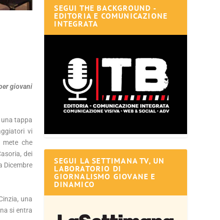
SEGUI THE BACKGROUND -
EDITORIA E COMUNICAZIONE
INTEGRATA
per giovani
, una tappa
ggiatori vi
e mete che
asoria, dei
SEGUI LA SETTIMANA TV, UN
o a Dicembre
LABORATORIO DI
GIORNALISMO GIOVANE E
DINAMICO
Cinzia, una
na si entra