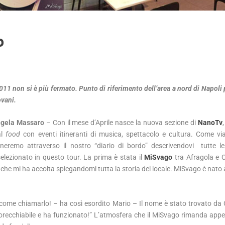
o
011 non si è più fermato. Punto di riferimento dell’area a nord di Napoli 
vani.
ngela Massaro
– Con il mese d’Aprile nasce la nuova sezione di
NanoTv
al
food
con eventi itineranti di musica, spettacolo e cultura. Come via
eremo attraverso il nostro “diario di bordo” descrivendovi tutte l
lezionato in questo tour. La prima è stata il
MiSvago
tra Afragola e C
ri che mi ha accolta spiegandomi tutta la storia del locale. MiSvago è nat
 come chiamarlo! – ha così esordito Mario – Il nome è stato trovato da 
è orecchiabile e ha funzionato!” L’atmosfera che il MiSvago rimanda appe