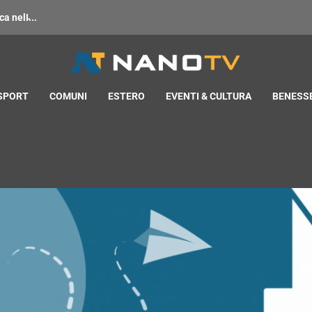
 nell̵...
 SPORT
COMUNI
ESTERO
EVENTI & CULTURA
BENESSE