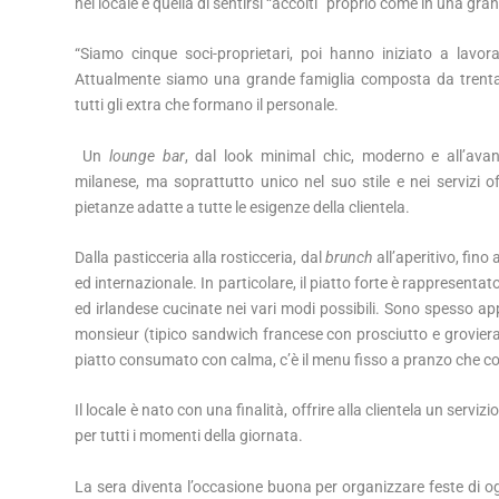
nel locale è quella di sentirsi “accolti” proprio come in una gr
“Siamo cinque soci-proprietari, poi hanno iniziato a lavorar
Attualmente siamo una grande famiglia composta da trent
tutti gli extra che formano il personale.
Un
lounge bar
, dal look minimal chic, moderno e all’ava
milanese, ma soprattutto unico nel suo stile e nei servizi o
pietanze adatte a tutte le esigenze della clientela.
Dalla pasticceria alla rosticceria, dal
brunch
all’aperitivo, fin
ed internazionale. In particolare, il piatto forte è rappresentat
ed irlandese cucinate nei vari modi possibili. Sono spesso apprez
monsieur (tipico sandwich francese con prosciutto e groviera g
piatto consumato con calma, c’è il menu fisso a pranzo che c
Il locale è nato con una finalità, offrire alla clientela un serv
per tutti i momenti della giornata.
La sera diventa l’occasione buona per organizzare feste di ogni