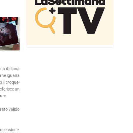
na italiana
arne iguana
i il croque-
eferisce un
uro.
erato valido
l’occasione,