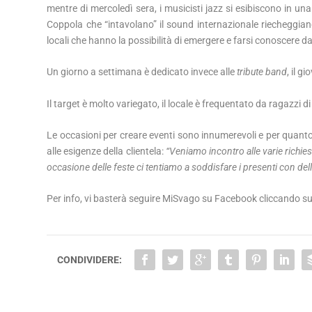
mentre di mercoledì sera, i musicisti jazz si esibiscono in un
Coppola che “intavolano” il sound internazionale riecheggian
locali che hanno la possibilità di emergere e farsi conoscere da
Un giorno a settimana è dedicato invece alle
tribute band
, il g
Il target è molto variegato, il locale è frequentato da ragazzi di 
Le occasioni per creare eventi sono innumerevoli e per quanto 
alle esigenze della clientela:
“Veniamo incontro alle varie richieste 
occasione delle feste ci tentiamo a soddisfare i presenti con dell
Per info, vi basterà seguire MiSvago su Facebook cliccando s
CONDIVIDERE: