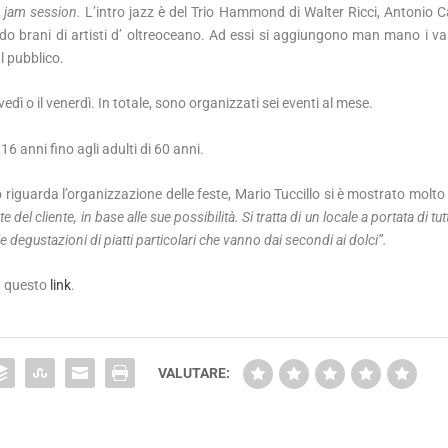
a
jam session.
L’intro jazz è del Trio Hammond di Walter Ricci, Antonio C
do brani di artisti d’ oltreoceano. Ad essi si aggiungono man mano i var
l pubblico.
iovedì o il venerdì. In totale, sono organizzati sei eventi al mese.
16 anni fino agli adulti di 60 anni.
riguarda l’organizzazione delle feste, Mario Tuccillo si è mostrato molto 
del cliente, in base alle sue possibilità. Si tratta di un locale a portata di tutti
e degustazioni di piatti particolari che vanno dai secondi ai dolci”.
u questo
link
.
VALUTARE: