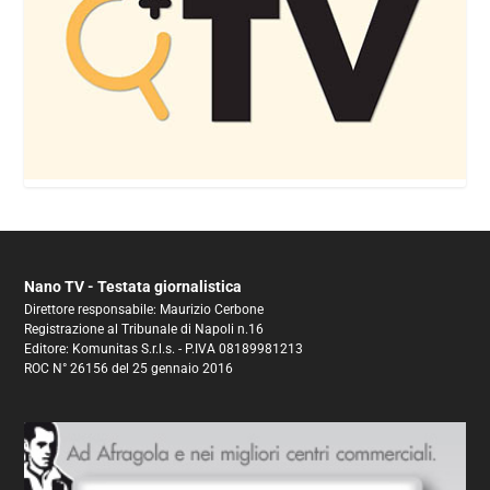
Nano TV - Testata giornalistica
Direttore responsabile: Maurizio Cerbone
Registrazione al Tribunale di Napoli n.16
Editore: Komunitas S.r.l.s. - P.IVA 08189981213
ROC N° 26156 del 25 gennaio 2016