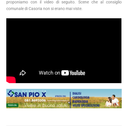
proponiamo con il video di seguito. Scene che al consiglio
comunale di Casoria non si erano mai viste.