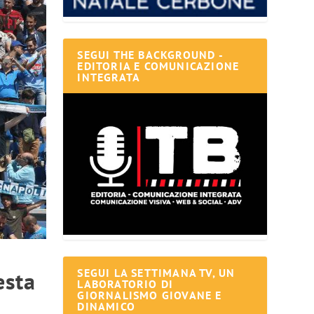
SEGUI THE BACKGROUND -
EDITORIA E COMUNICAZIONE
INTEGRATA
SEGUI LA SETTIMANA TV, UN
esta
LABORATORIO DI
GIORNALISMO GIOVANE E
DINAMICO