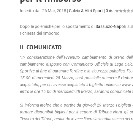
Inserito da
|
26 Mar, 2018
|
Calcio & Altri Sport
|
0
|
Dopo le polemiche per lo spostamento di
Sassuolo-Napoli
, su
richiesta del rimborso.
IL COMUNICATO
“In considerazione dell’avvenuto cambiamento di orario de
cambiamento disposto con Comunicato Ufficiale di Lega Calcio 
Sportive al fine di garantire l’ordine e la sicurezza pubblica, 
15.00 di mercoledì 28 Marzo, sarà possibile ottenere il rimbor
acquistato; per chi avesse acquistato il biglietto online su www.
entro le ore 15.00 di mercoledì 28 Marzo, saranno comunicate di
Si informa inoltre che a partire da giovedì 29 Marzo i bigliet
tornare disponibili biglietti per il settore di Tribuna Nord gl
Tessera del Tifoso, restando invece libera la vendita stessa nel re