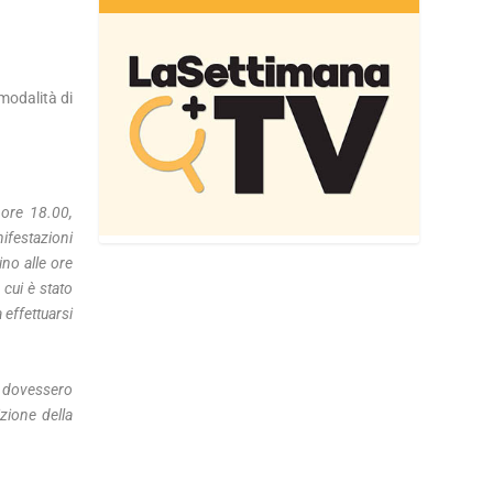
 modalità di
 ore 18.00,
ifestazioni
ino alle ore
cui è stato
 effettuarsi
i dovessero
izione della