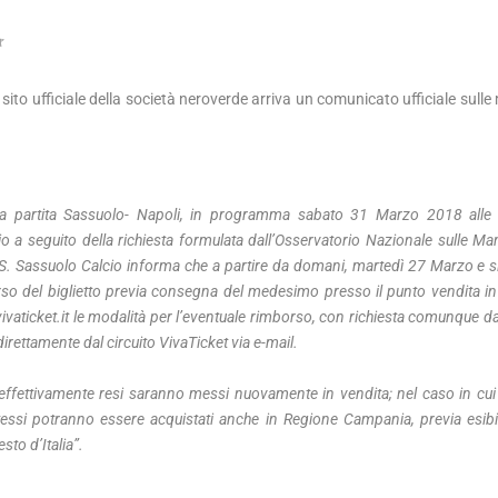
l sito ufficiale della società neroverde arriva un comunicato ufficiale sulle
lla partita Sassuolo- Napoli, in programma sabato 31 Marzo 2018 alle
a seguito della richiesta formulata dall’Osservatorio Nazionale sulle Man
l’U.S. Sassuolo Calcio informa che a partire da domani, martedì 27 Marzo e s
so del biglietto previa consegna del medesimo presso il punto vendita in 
vivaticket.it le modalità per l’eventuale rimborso, con richiesta comunque da
rettamente dal circuito VivaTicket via e-mail.
ti effettivamente resi saranno messi nuovamente in vendita; nel caso in cu
i stessi potranno essere acquistati anche in Regione Campania, previa esib
sto d’Italia”.