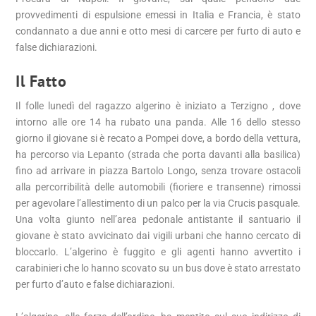
provvedimenti di espulsione emessi in Italia e Francia, è stato
condannato a due anni e otto mesi di carcere per furto di auto e
false dichiarazioni.
Il Fatto
Il folle lunedì del ragazzo algerino è iniziato a Terzigno , dove
intorno alle ore 14 ha rubato una panda. Alle 16 dello stesso
giorno il giovane si è recato a Pompei dove, a bordo della vettura,
ha percorso via Lepanto (strada che porta davanti alla basilica)
fino ad arrivare in piazza Bartolo Longo, senza trovare ostacoli
alla percorribilità delle automobili (fioriere e transenne) rimossi
per agevolare l’allestimento di un palco per la via Crucis pasquale.
Una volta giunto nell’area pedonale antistante il santuario il
giovane è stato avvicinato dai vigili urbani che hanno cercato di
bloccarlo. L’algerino è fuggito e gli agenti hanno avvertito i
carabinieri che lo hanno scovato su un bus dove è stato arrestato
per furto d’auto e false dichiarazioni.