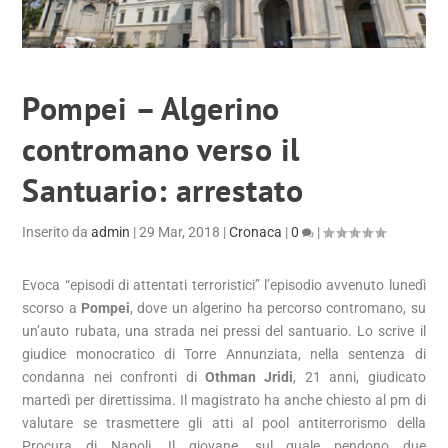
Pompei – Algerino
contromano verso il
Santuario: arrestato
Inserito da
admin
|
29 Mar, 2018
|
Cronaca
|
0
|
Evoca “episodi di attentati terroristici” l’episodio avvenuto lunedì
scorso a
Pompei
, dove un algerino ha percorso contromano, su
un’auto rubata, una strada nei pressi del santuario. Lo scrive il
giudice monocratico di Torre Annunziata, nella sentenza di
condanna nei confronti di
Othman Jridi
, 21 anni, giudicato
martedì per direttissima. Il magistrato ha anche chiesto al pm di
valutare se trasmettere gli atti al pool antiterrorismo della
Procura di Napoli. Il giovane, sul quale pendono due