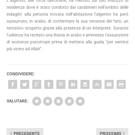
L’algerino, alle forze dell’ordine, ha mentito sul suo indirizzo di
residenza dove è stato condotto dai carabinieri nell’ambito delle
indagini: alla persona trovata nell’abitazione l’algerino ha però
sussurrato, in arabo, di confermare la sua versione dei fatti, un
tentativo scoperto grazie alla presenza di un interprete. Durante
l’udienza ha recitato una litania in arabo e ammesso l’assunzione
di sostanze psicotrope prima di mettersi alla guida “per sentirsi
più vicino ad Allah”.
CONDIVIDERE:
VALUTARE:
PRECEDENTE
PROSSIMO