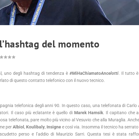
 l’hashtag del momento
al, uno degli hashtag di tendenza è
#MiHaChiamatoAncelotti
. Il tutto 
rlato di questo contatto telefonico con il nuovo tecnico.
gnia telefonica degli anni 90. In questo caso, una telefonata di Carlo A
atori. Il caso più eclatante è quello di
Marek Hamsik
. Il capitano che
a telefonata, pare molto più vicino al Vesuvio che alla Muraglia. Anche i
ome per
Albiol
,
Koulibaly
,
Insigne
e così via. Insomma il tecnico ha serrato l
scudetto perso e l’addio di Maurizio Sarri. Questa tesi è stata raffo