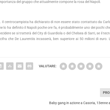
l’importanza del gruppo che attualmente compone la rosa del Napoli.
 Il centrocampista ha dichiarato di non essere stato contattato da Carlo
ome lo ha definito il Napoli poche ore fa, è probabilmente uno dei pochi ch
ere se si tratterà del City di Guardiola o del Chelsea di Sarri, se il tecn
a cifra che De Laurentiis incasserà, ben superiore ai 50 milioni di euro.
VALUTARE:
PRO
Baby gang in azione a Casoria, 13enne a