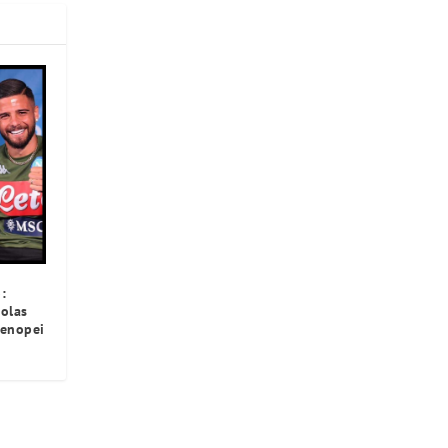
:
olas
tenopei