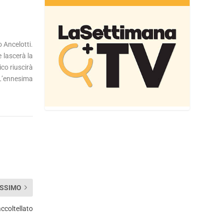
 Ancelotti.
e lascerà la
ico riuscirà
 L’ennesima
SSIMO
ccoltellato