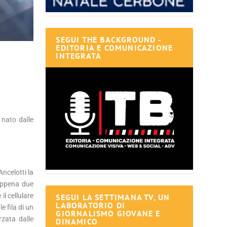
SEGUI THE BACKGROUND -
EDITORIA E COMUNICAZIONE
INTEGRATA
è nato dalle
ncelotti la
 appena due
l cellulare
SEGUI LA SETTIMANA TV, UN
LABORATORIO DI
e fila di un
GIORNALISMO GIOVANE E
rzata dalle
DINAMICO