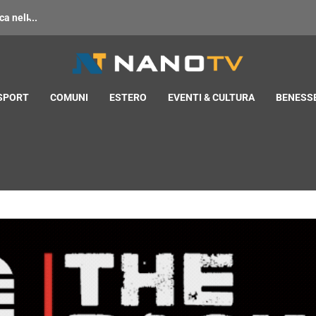
 nell̵...
 SPORT
COMUNI
ESTERO
EVENTI & CULTURA
BENESSE