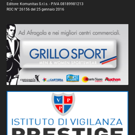
Editore: Komunitas S.r.l.s. - P.IVA 08189981213
ROC N° 26156 del 25 gennaio 2016