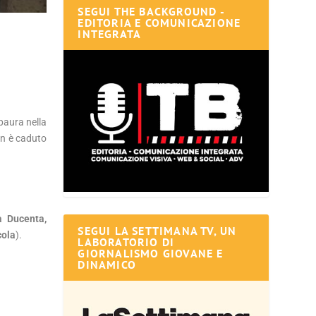
SEGUI THE BACKGROUND -
EDITORIA E COMUNICAZIONE
INTEGRATA
paura nella
on è caduto
a Ducenta,
SEGUI LA SETTIMANA TV, UN
cola
).
LABORATORIO DI
GIORNALISMO GIOVANE E
DINAMICO