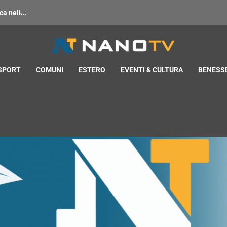
 nell̵...
 SPORT
COMUNI
ESTERO
EVENTI & CULTURA
BENESSE