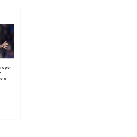
uropei
t
ne e