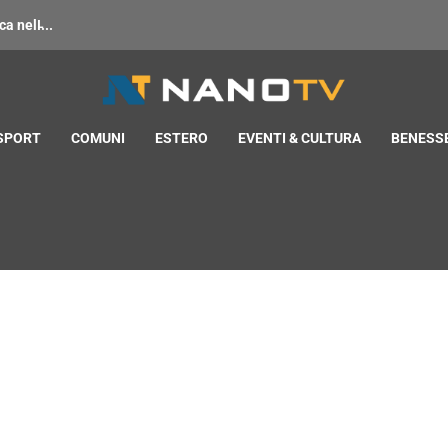
 nell̵...
 SPORT
COMUNI
ESTERO
EVENTI & CULTURA
BENESSE