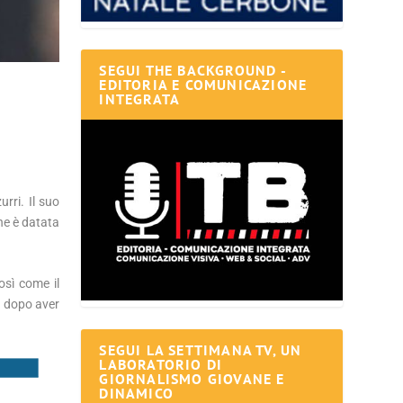
SEGUI THE BACKGROUND -
EDITORIA E COMUNICAZIONE
INTEGRATA
rri. Il suo
ne è datata
osì come il
e, dopo aver
SEGUI LA SETTIMANA TV, UN
LABORATORIO DI
GIORNALISMO GIOVANE E
DINAMICO