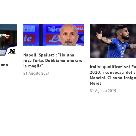
Napoli, Spalletti: “Ho una
rosa forte. Dobbiamo onorare
ciano
la maglia”
Italia: qualificazioni E
2020, i convocati del c
21 Agosto 2021
Mancini. Ci sono Insig
Meret
31 Agosto 2019