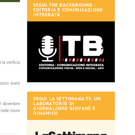
SEGUI THE BACKGROUND -
EDITORIA E COMUNICAZIONE
INTEGRATA
 la verifica
 sono state
SEGUI LA SETTIMANA TV, UN
LABORATORIO DI
7 dicembre
GIORNALISMO GIOVANE E
 nelle more
DINAMICO