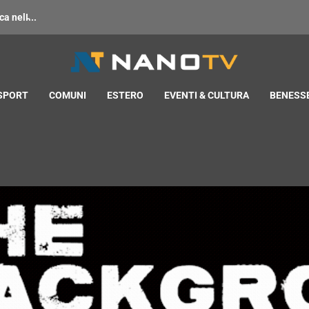
 nell̵...
 SPORT
COMUNI
ESTERO
EVENTI & CULTURA
BENESSE