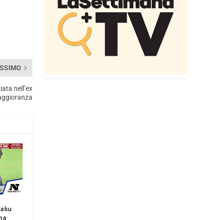
SSIMO
ata nell’ex
ggioranza
kaku
na