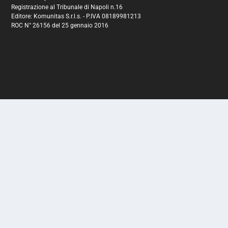
Registrazione al Tribunale di Napoli n.16
Editore: Komunitas S.r.l.s. - P.IVA 08189981213
ROC N° 26156 del 25 gennaio 2016