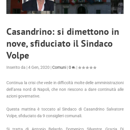
Casandrino: si dimettono in
nove, sfiduciato il Sindaco
Volpe
Inserito da
|
4 Gen, 2020
|
Comuni
|
0
|
Continua la crisi che vede in difficoltà molte delle amministrazioni
dell’area nord di Napoli, che non riescono a dare continuità alle
azioni governative.
Questa mattina è toccato al Sindaco di Casandrino Salvatore
Volpe, sfiduciato da 9 consiglieri comunali.
Si tratta di Antonio Belardo, Domenico Silvestre, Grazia Di