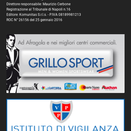
Direttore responsabile: Maurizio Cerbone
Registrazione al Tribunale di Napoli n.16
Editore: Komunitas S.r.l.s. - P.IVA 08189981213
ROC N° 26156 del 25 gennaio 2016