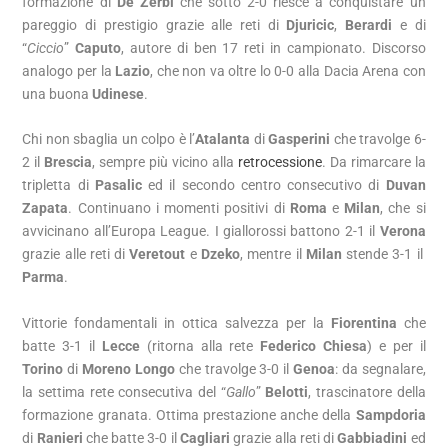
formazione di
De Zerbi
che sotto 2-0 riesce a conquistare un
pareggio di prestigio grazie alle reti di
Djuricic
,
Berardi
e di
“
Ciccio
”
Caputo
, autore di ben 17 reti in campionato. Discorso
analogo per la
Lazio
, che non va oltre lo 0-0 alla Dacia Arena con
una buona
Udinese
.
Chi non sbaglia un colpo è l’
Atalanta
di
Gasperini
che travolge 6-
2 il
Brescia
, sempre più vicino alla
retrocessione
. Da rimarcare la
tripletta di
Pasalic
ed il secondo centro consecutivo di
Duvan
Zapata
. Continuano i momenti positivi di
Roma
e
Milan
, che si
avvicinano all’Europa League. I giallorossi battono 2-1 il
Verona
grazie alle reti di
Veretout
e
Dzeko
, mentre il
Milan
stende 3-1 il
Parma
.
Vittorie fondamentali in ottica salvezza per la
Fiorentina
che
batte 3-1 il
Lecce
(ritorna alla rete
Federico Chiesa
) e per il
Torino
di
Moreno Longo
che travolge 3-0 il
Genoa
: da segnalare,
la settima rete consecutiva del “
Gallo
”
Belotti
, trascinatore della
formazione granata. Ottima prestazione anche della
Sampdoria
di
Ranieri
che batte 3-0 il
Cagliari
grazie alla reti di
Gabbiadini
ed