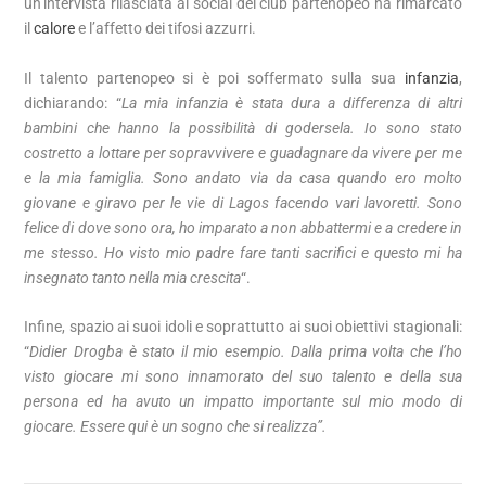
un’intervista rilasciata ai social del club partenopeo ha rimarcato
il
calore
e l’affetto dei tifosi azzurri.
Il talento partenopeo si è poi soffermato sulla sua
infanzia
,
dichiarando: “
La mia infanzia è stata dura a differenza di altri
bambini che hanno la possibilità di godersela. Io sono stato
costretto a lottare per sopravvivere e guadagnare da vivere per me
e la mia famiglia. Sono andato via da casa quando ero molto
giovane e giravo per le vie di Lagos facendo vari lavoretti. Sono
felice di dove sono ora, ho imparato a non abbattermi e a credere in
me stesso. Ho visto mio padre fare tanti sacrifici e questo mi ha
insegnato tanto nella mia crescita
“.
Infine, spazio ai suoi idoli e soprattutto ai suoi obiettivi stagionali:
“
Didier Drogba è stato il mio esempio. Dalla prima volta che l’ho
visto giocare mi sono innamorato del suo talento e della sua
persona ed ha avuto un impatto importante sul mio modo di
giocare. Essere qui è un sogno che si realizza”.