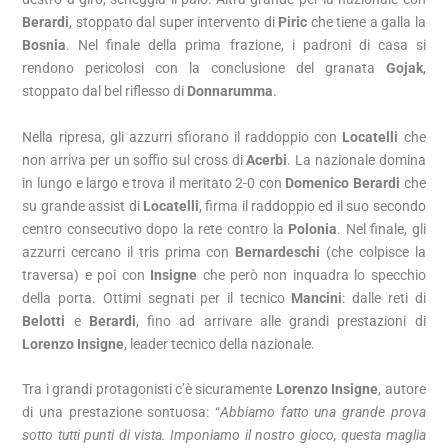
Berardi
, stoppato dal super intervento di
Piric
che tiene a galla la
Bosnia
. Nel finale della prima frazione, i padroni di casa si
rendono pericolosi con la conclusione del granata
Gojak
,
stoppato dal bel riflesso di
Donnarumma
.
Nella ripresa, gli azzurri sfiorano il raddoppio con
Locatelli
che
non arriva per un soffio sul cross di
Acerbi
. La nazionale domina
in lungo e largo e trova il meritato 2-0 con
Domenico Berardi
che
su grande assist di
Locatelli
, firma il raddoppio ed il suo secondo
centro consecutivo dopo la rete contro la
Polonia
. Nel finale, gli
azzurri cercano il tris prima con
Bernardeschi
(che colpisce la
traversa) e poi con
Insigne
che però non inquadra lo specchio
della porta. Ottimi segnati per il tecnico
Mancini
: dalle reti di
Belotti
e
Berardi
, fino ad arrivare alle grandi prestazioni di
Lorenzo Insigne
, leader tecnico della nazionale.
Tra i grandi protagonisti c’è sicuramente
Lorenzo Insigne
, autore
di una prestazione sontuosa: “
Abbiamo fatto una grande prova
sotto tutti punti di vista. Imponiamo il nostro gioco, questa maglia