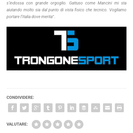
s’indossa con grande orgoglio. Gattuso come Mancini mi sta
aiutando molto sia dal punto di vista fisico che tecnico. Vogliamo
portare l’Italia dove merita
“.
CONDIVIDERE:
VALUTARE: