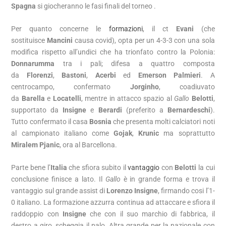
Spagna
si giocheranno le fasi finali del torneo .
Per quanto concerne le
formazioni
, il ct
Evani
(che
sostituisce
Mancini
causa covid), opta per un 4-3-3 con una sola
modifica rispetto all’undici che ha trionfato contro la Polonia:
Donnarumma
tra i pali; difesa a quattro composta
da
Florenzi
,
Bastoni
,
Acerbi
ed
Emerson Palmieri
. A
centrocampo, confermato
Jorginho
, coadiuvato
da
Barella
e
Locatelli
, mentre in attacco spazio al
Gallo
Belotti
,
supportato da
Insigne
e
Berardi
(preferito a
Bernardeschi
).
Tutto confermato il casa
Bosnia
che presenta molti calciatori noti
al campionato italiano come
Gojak
,
Krunic
ma soprattutto
Miralem Pjanic
, ora al Barcellona.
Parte bene l’
Italia
che sfiora subito il
vantaggio
con
Belotti
la cui
conclusione finisce a lato. Il
Gallo
è in grande forma e trova il
vantaggio sul grande assist di
Lorenzo Insigne
, firmando cosi l’1-
0 italiano. La formazione azzurra continua ad attaccare e sfiora il
raddoppio con
Insigne
che con il suo marchio di fabbrica, il
destro a giro, scheggia il palo. Altra grande per la nazionale con