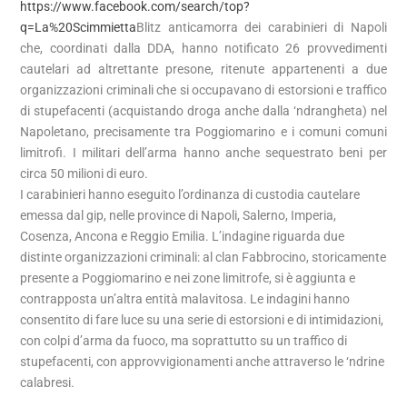
https://www.facebook.com/search/top?
q=La%20Scimmietta
Blitz anticamorra dei carabinieri di Napoli
che, coordinati dalla DDA, hanno notificato 26 provvedimenti
cautelari ad altrettante presone, ritenute appartenenti a due
organizzazioni criminali che si occupavano di estorsioni e traffico
di stupefacenti (acquistando droga anche dalla ‘ndrangheta) nel
Napoletano, precisamente tra Poggiomarino e i comuni comuni
limitrofi. I militari dell’arma hanno anche sequestrato beni per
circa 50 milioni di euro.
I carabinieri hanno eseguito l’ordinanza di custodia cautelare
emessa dal gip, nelle province di Napoli, Salerno, Imperia,
Cosenza, Ancona e Reggio Emilia. L’indagine riguarda due
distinte organizzazioni criminali: al clan Fabbrocino, storicamente
presente a Poggiomarino e nei zone limitrofe, si è aggiunta e
contrapposta un’altra entità malavitosa. Le indagini hanno
consentito di fare luce su una serie di estorsioni e di intimidazioni,
con colpi d’arma da fuoco, ma soprattutto su un traffico di
stupefacenti, con approvvigionamenti anche attraverso le ‘ndrine
calabresi.