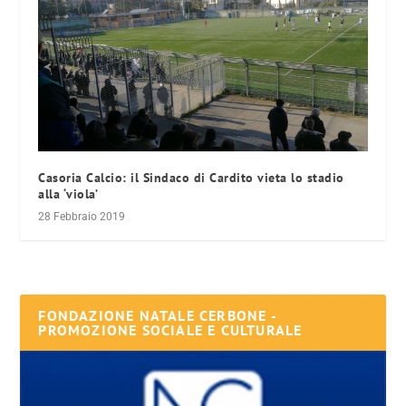
Casoria Calcio: il Sindaco di Cardito vieta lo stadio
alla ‘viola’
28 Febbraio 2019
FONDAZIONE NATALE CERBONE -
PROMOZIONE SOCIALE E CULTURALE