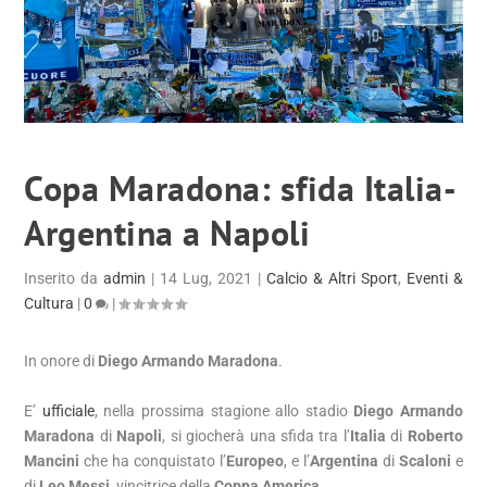
Copa Maradona: sfida Italia-
Argentina a Napoli
Inserito da
admin
|
14 Lug, 2021
|
Calcio & Altri Sport
,
Eventi &
Cultura
|
0
|
In onore di
Diego Armando Maradona
.
E’
ufficiale
, nella prossima stagione allo stadio
Diego Armando
Maradona
di
Napoli
, si giocherà una sfida tra l’
Italia
di
Roberto
Mancini
che ha conquistato l’
Europeo
, e l’
Argentina
di
Scaloni
e
di
Leo Messi
, vincitrice della
Coppa America
.