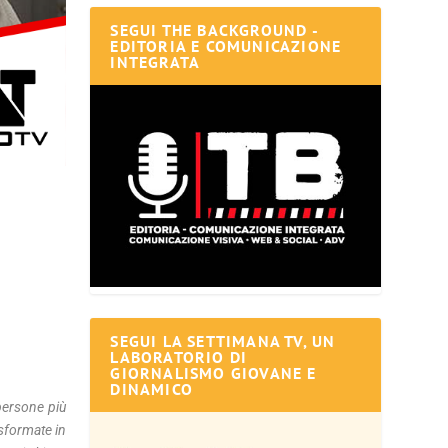
SEGUI THE BACKGROUND -
EDITORIA E COMUNICAZIONE
INTEGRATA
SEGUI LA SETTIMANA TV, UN
LABORATORIO DI
GIORNALISMO GIOVANE E
DINAMICO
persone più
asformate in