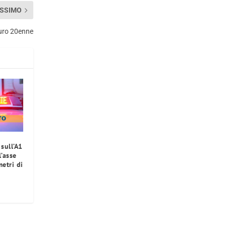
SSIMO
auro 20enne
sull’A1
’asse
etri di