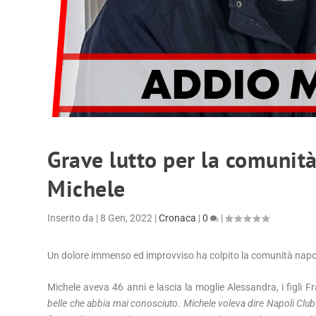
Grave lutto per la comunit
Michele
Inserito da
|
8 Gen, 2022
|
Cronaca
|
0
|
Un dolore immenso ed improvviso ha colpito la comunità nap
Michele aveva 46 anni e lascia la moglie Alessandra, i figli F
belle che abbia mai conosciuto. Michele voleva dire Napoli Club 