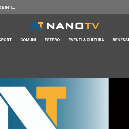
 nell̵...
 SPORT
COMUNI
ESTERO
EVENTI & CULTURA
BENESSE