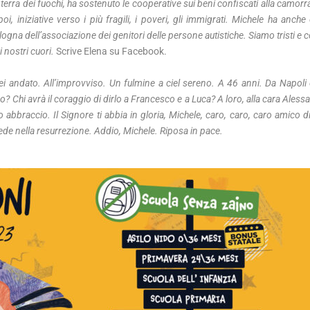
 terra dei fuochi, ha sostenuto le cooperative sui beni confiscati alla camorr
i, iniziative verso i più fragili, i poveri, gli immigrati. Michele ha anch
ogna dell’associazione dei genitori delle persone autistiche. Siamo tristi e c
i nostri cuori.
Scrive Elena su Facebook.
Michele Ammendola
ei andato. All’improvviso. Un fulmine a ciel sereno. A 46 anni. Da Napoli 
so? Chi avrà il coraggio di dirlo a Francesco e a Luca? A loro, alla cara Alessa
o abbraccio. Il Signore ti abbia in gloria, Michele, caro, caro, caro amico d
a fede nella resurrezione. Addio, Michele. Riposa in pace.