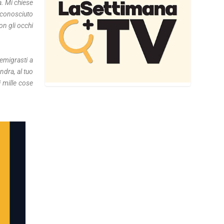
a. Mi chiese
e conosciuto
on gli occhi
emigrasti a
ndra, al tuo
i mille cose