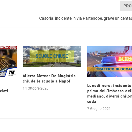
PRO
Casoria: incidente in via Partenope, grave un cent
Allerta Meteo: De Magistris
chiude le scuole a Napoli
Lunedì nero: incidente 
14 Ottobre 2020
iati
prima dell’imbocco dell
mediano, diversi chilom
coda
7 Giugno 2021