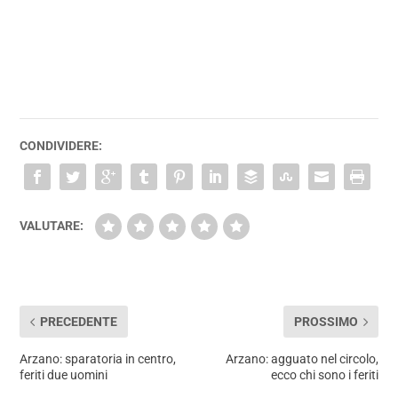
del 118 non hanno potuto fare altro che constatare il decesso.
L’ostruzione alle vie respiratorie è stata causata da un pezzo di
mozzarella. Una morte assurda che ha lasciato tutti i presenti
sotto shock.
CONDIVIDERE:
VALUTARE:
PRECEDENTE
PROSSIMO
Arzano: sparatoria in centro,
Arzano: agguato nel circolo,
feriti due uomini
ecco chi sono i feriti