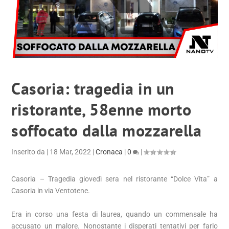
Casoria: tragedia in un
ristorante, 58enne morto
soffocato dalla mozzarella
Inserito da
|
18 Mar, 2022
|
Cronaca
|
0
|
Casoria – Tragedia giovedì sera nel ristorante “Dolce Vita” a
Casoria in via Ventotene.
Era in corso una festa di laurea, quando un commensale ha
accusato un malore. Nonostante i disperati tentativi per farlo