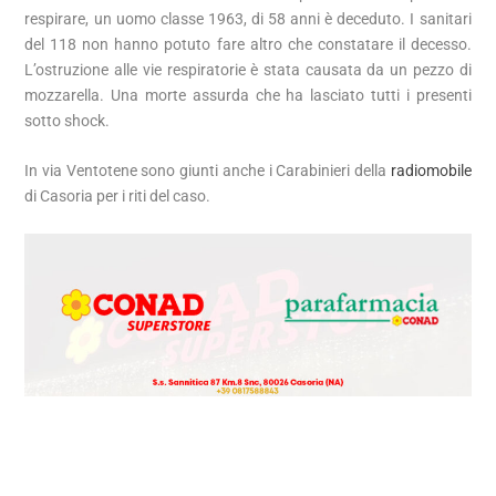
respirare, un uomo classe 1963, di 58 anni è deceduto. I sanitari
del 118 non hanno potuto fare altro che constatare il decesso.
L’ostruzione alle vie respiratorie è stata causata da un pezzo di
mozzarella. Una morte assurda che ha lasciato tutti i presenti
sotto shock.
In via Ventotene sono giunti anche i Carabinieri della
radiomobile
di Casoria per i riti del caso.
Era in corso una festa di laurea, quando un commensale ha
accusato un malore. Nonostante i disperati tentativi di farlo
respirare, un uomo classe 1963, di 58 anni è deceduto. I sanitari