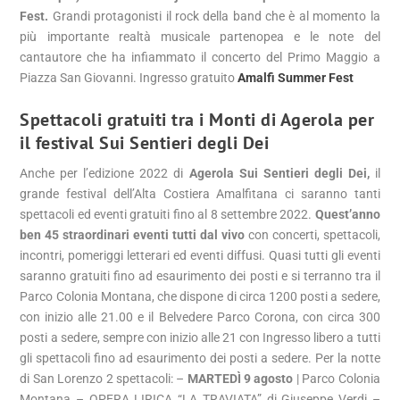
Fest.
Grandi protagonisti il rock della band che è al momento la
più importante realtà musicale partenopea e le note del
cantautore che ha infiammato il concerto del Primo Maggio a
Piazza San Giovanni. Ingresso gratuito
Amalfi Summer Fest
Spettacoli gratuiti tra i Monti di Agerola per
il festival Sui Sentieri degli Dei
Anche per l’edizione 2022 di
Agerola Sui Sentieri degli Dei,
il
grande festival dell’Alta Costiera Amalfitana ci saranno tanti
spettacoli ed eventi gratuiti fino al 8 settembre 2022.
Quest’anno
ben 45 straordinari eventi tutti dal vivo
con concerti, spettacoli,
incontri, pomeriggi letterari ed eventi diffusi. Quasi tutti gli eventi
saranno gratuiti fino ad esaurimento dei posti e si terranno tra il
Parco Colonia Montana, che dispone di circa 1200 posti a sedere,
con inizio alle 21.00 e il Belvedere Parco Corona, con circa 300
posti a sedere, sempre con inizio alle 21 con Ingresso libero a tutti
gli spettacoli fino ad esaurimento dei posti a sedere. Per la notte
di San Lorenzo 2 spettacoli: –
MARTEDÌ 9 agosto
| Parco Colonia
Montana – OPERA LIRICA “LA TRAVIATA” di Giuseppe Verdi –