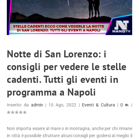
Notte di San Lorenzo: i
consigli per vedere le stelle
cadenti. Tutti gli eventi in
programma a Napoli
Inserito da
admin
|
10 Ago, 2022
|
Eventi & Cultura
|
0
|
Non importa essere al mare o in montagna, anche per chi rimane
in città è possibile sfruttare alcuni consigli per godersi al meglio il