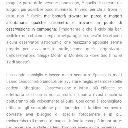
maggior parte delle persone conoscono, è quello di cercare un
luogo il più possibile poco illuminato. E’ vero, per chi si trova in
città non è facile,
ma basterà trovare un parco o magari
allontanarsi qualche chilometro e trovare un punto di
osservazione in campagna
: l’importante è che il cielo sia ben
visibile e non ci siano lampioni nei paraggi. In quest’ottica ci sono
alcuni osservatori astronomici che realizzano apposite serate
proprio per avvistare le stelle, come quella organizzata
dall’osservatorio “Beppe Monti” di Montelupo Fiorentino (fino al
12 di agosto).
Il secondo consiglio è invece meno scontato. Spesso in molti
usano canocchiali o binocoli per avvistare meglio le famose stelle
cadenti. Sbagliato. L’osservazione è infatti più efficace se
effettuata solo con la nostra vista, in quanto i vostri occhi si
abitueranno più velocemente al buio. Così come è sconsigliato
utilizzare gli smartphone per riprendere il fatidico momento:
dovreste aver bisogno di speciali fotocamere e in più
rovinerebbero il momento magico. Infine la cosa più importante:
per osservare le stelle cadenti bisogna avere molta pazienza. E