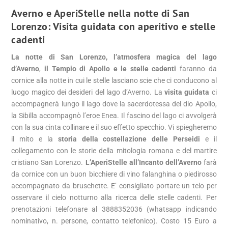
Averno e AperiStelle nella notte di San
Lorenzo: Visita guidata con aperitivo e stelle
cadenti
La notte di San Lorenzo, l’atmosfera magica del lago
d’Averno
,
il Tempio di Apollo e le stelle cadenti
faranno da
cornice alla notte in cui le stelle lasciano scie che ci conducono al
luogo magico dei desideri del lago d’Averno. La
visita guidata
ci
accompagnerà lungo il lago dove la sacerdotessa del dio Apollo,
la Sibilla accompagnò l’eroe Enea. Il fascino del lago ci avvolgerà
con la sua cinta collinare e il suo effetto specchio. Vi spiegheremo
il mito e la
storia della costellazione delle Perseidi
e il
collegamento con le storie della mitologia romana e del martire
cristiano San Lorenzo.
L’AperiStelle all’Incanto dell’Averno
farà
da cornice con un buon bicchiere di vino falanghina o piedirosso
accompagnato da bruschette. E’ consigliato portare un telo per
osservare il cielo notturno alla ricerca delle stelle cadenti. Per
prenotazioni telefonare al 3888352036 (whatsapp indicando
nominativo, n. persone, contatto telefonico). Costo 15 Euro a