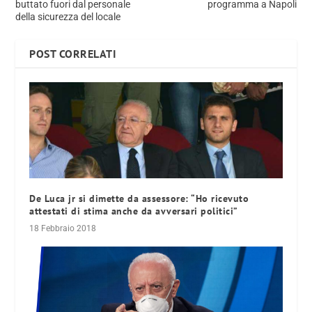
buttato fuori dal personale
programma a Napoli
della sicurezza del locale
POST CORRELATI
De Luca jr si dimette da assessore: “Ho ricevuto
attestati di stima anche da avversari politici”
18 Febbraio 2018