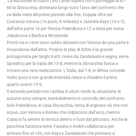
La Nazionale di coach
Lino Lardo
supera con il punteggio di 81-
60 la Slovacchia, dominata lungo tutto l’arco del confronto che
va dalla metà del primo periodo alla fine. Doppia cifra per
Costanza Verona
(16 punti, 8 rimbalzi) e
Jasmine Keys
(14 e 7);
dall’altra parte 16 per
Terezia Palenikova
e 12 a testa per
Ivana
Jakubcova e Barbora Wrzesinski
.
Pronti via e i ritmi sono subito altissimi con Verona da una parte e
Hruscakova dall’altra. Proprio la play di Schio è la grande
protagonista per larghi tratti: riceve da Zandalasini e segna, serve
Spreafico per la tripla del 13-8, mentre la Slovacchia fatica a
trovare una vera realizzatrice. L’Italia, dal 7-8, in difesa concede
molto poco e con grande intensità riesce a chiudere il primo
quarto avanti 19-9.
Il secondo periodo non cambia in alcun modo la situazione: le
azzurre sono sempre, inevitabilmente in controllo del confronto.
Solo Palenikova, in casa Slovacchia, tenta di arginare ciò che non
si può, con Verona e Romeo che colpiscono dall’arco, mentre
Cubaj si fa sentire di tecnica dentro e fuori dal pitturato. Anche la
panchina funziona bene: Fassina e Andrè collaborano per
arrivare fino al +20, con Keys e Zandalasini che pensano a