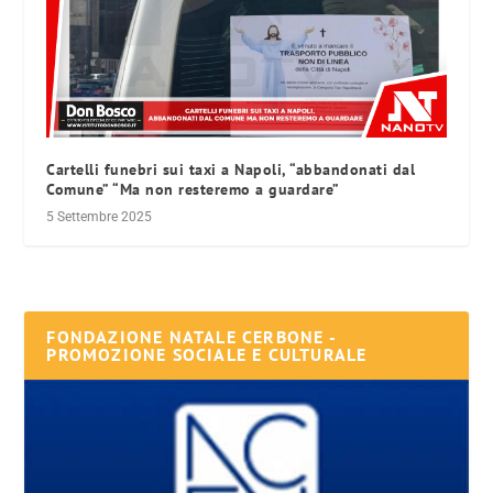
Cartelli funebri sui taxi a Napoli, “abbandonati dal
Comune” “Ma non resteremo a guardare”
5 Settembre 2025
FONDAZIONE NATALE CERBONE -
PROMOZIONE SOCIALE E CULTURALE