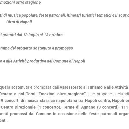
mozioni oltre stagione
di musica popolare, feste patronali, itinerari turistici tematici e il Tour d
Città di Napoli
gratuiti dal 13 luglio al 13 ottobre
amma del progetto sostenuto e promosso
o e alle Attività produttive del Comune di Napoli
, quella sostenuta e promossa dall’
Assessorato al Turismo e alle Attività
’estate e poi Torni. Emozioni oltre stagione”
, che propone a cittadin
:
9 concerti di musica classica napoletana tra Napoli centro, Napoli e
, Centro Direzionale (1 concerto), Terme di Agnano (3 concerti)
;
111 
venti promossi dal Comune in occasione delle feste patronali
organ
enti
.