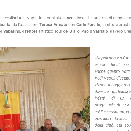
 peculiarità di Napoli in luoghi più o meno insoliti in un arco di tempo ch
Giunta
, dall’assessore
Teresa Armato
con
Carlo Faiello
, direttore artist
ro Sabatino
, direttore artistico Tour del Giallo;
Paolo Varriale
, Ravello Cre
«Napoli non è più mo
ci sono turisti che
anche quattro nott
Vedi Napoli d’estate
vivono il soggiorno
davvero particolare.
infatti, di un c
progettuale di 259
cui l’assessorato, c
operatori turistici 
della città, sta s