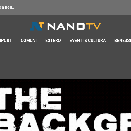
 nell̵...
 SPORT
COMUNI
ESTERO
EVENTI & CULTURA
BENESSE