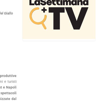
el Giallo
 produttive
i e turisti
st e Napoli
spettacoli
izzate dal