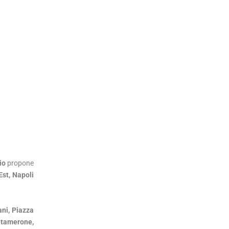
lio
propone
Est, Napoli
ani, Piazza
ntamerone,