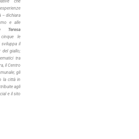
iative che
perienze
tà – dichiara
ismo e alle
tive
Teresa
inque le
 sviluppa il
 del giallo;
tematici tra
a, il Centro
omunale; gli
la città in
ibuite agli
al e il sito