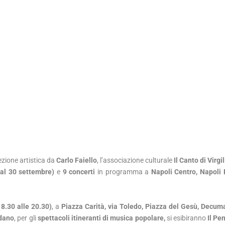
rezione artistica da
Carlo Faiello
, l’associazione culturale
Il Canto di Virgi
 al 30 settembre)
e
9 concerti
in programma a
Napoli Centro, Napoli 
18.30 alle 20.30)
, a
Piazza Carità, via Toledo, Piazza del Gesù, Decum
rdano
, per gli
spettacoli itineranti di musica popolare,
si esibiranno
Il Pe