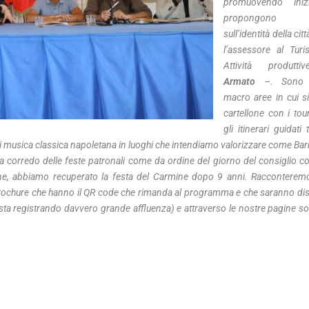
promuovendo iniz
propongono es
sull’identità della cit
l’assessore al Tur
Attività produt
Armato
–. Sono c
macro aree in cui si
cartellone con i tour
gli itinerari guidati 
di musica classica napoletana in luoghi che intendiamo valorizzare come Barr
 a corredo delle feste patronali come da ordine del giorno del consiglio c
one, abbiamo recuperato la festa del Carmine dopo 9 anni. Racconteremo 
ochure che hanno il QR code che rimanda al programma e che saranno distr
sta registrando davvero grande affluenza) e attraverso le nostre pagine soci