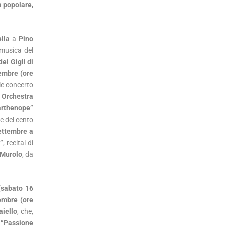
a popolare,
ella
a
Pino
 musica del
ei Gigli di
embre (ore
le concerto
 Orchestra
arthenope”
e del cento
ettembre a
”
, recital di
 Murolo
, da
(sabato 16
embre (ore
aiello
, che,
a
“Passione