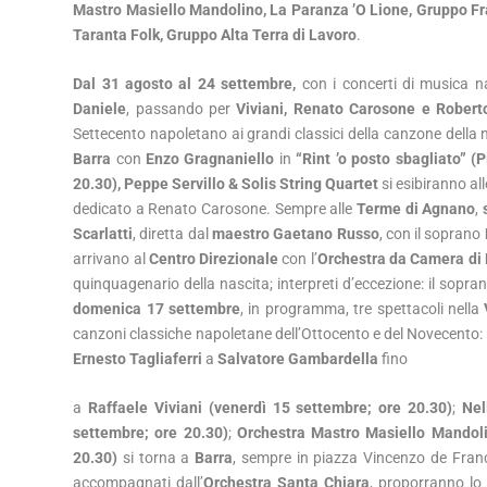
Mastro Masiello Mandolino, La Paranza ’O Lione, Gruppo Fra
Taranta Folk, Gruppo Alta Terra di Lavoro
.
Dal 31 agosto al 24 settembre,
con i concerti di musica n
Daniele
, passando per
Viviani, Renato Carosone e Rober
Settecento napoletano ai grandi classici della canzone della 
Barra
con
Enzo Gragnaniello
in
“Rint ’o posto sbagliato”
(P
20.30), Peppe Servillo & Solis String Quartet
si esibiranno al
dedicato a Renato Carosone. Sempre alle
Terme di Agnano
,
Scarlatti
, diretta dal
maestro Gaetano Russo
, con il soprano
arrivano al
Centro Direzionale
con l’
Orchestra da Camera di
quinquagenario della nascita; interpreti d’eccezione: il sopra
domenica 17 settembre
, in programma, tre spettacoli nella
canzoni classiche napoletane dell’Ottocento e del Novecento:
Ernesto Tagliaferri
a
Salvatore Gambardella
fino
a
Raffaele Viviani (venerdì 15 settembre; ore 20.30)
;
Nel
settembre; ore 20.30)
;
Orchestra Mastro Masiello Mando
20.30)
si torna a
Barra
, sempre in piazza Vincenzo de Fran
accompagnati dall’
Orchestra Santa Chiara
, proporranno lo