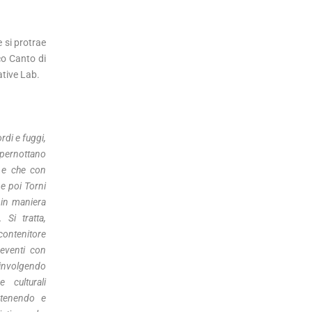
e si protrae
ico Canto di
ative Lab.
rdi e fuggi,
 pernottano
i e che con
 e poi Torni
 in maniera
 Si tratta,
ontenitore
 eventi con
oinvolgendo
e culturali
ostenendo e