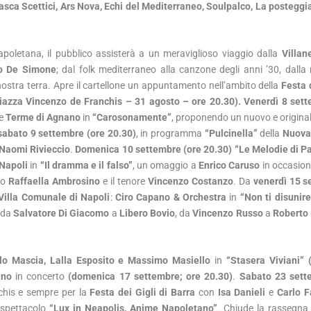
sca Scettici, Ars Nova, Echi del Mediterraneo, Soulpalco, La posteggi
apoletana, il pubblico assisterà a un meraviglioso viaggio dalla
Villan
to De Simone
; dal folk mediterraneo alla canzone degli anni ’30, dalla
nostra terra. Apre il cartellone un appuntamento nell’ambito della
Festa d
iazza Vincenzo de Franchis – 31 agosto – ore 20.30). Venerdì 8 sett
le
Terme di Agnano
in
“Carosonamente”
, proponendo un nuovo e origina
sabato 9 settembre (ore 20.30)
, in programma
“Pulcinella”
della
Nuova
Naomi Rivieccio
.
Domenica 10 settembre (ore 20.30) “Le Melodie di P
 Napoli
in
“Il dramma e il falso”
, un omaggio a
Enrico Caruso
in occasion
no
Raffaella Ambrosino
e il tenore
Vincenzo Costanzo
. Da
venerdì 15 s
Villa Comunale di Napoli
:
Ciro Capano & Orchestra
in
“Non ti disunire
 da
Salvatore Di Giacomo
a
Libero Bovio
, da
Vincenzo Russo
a
Roberto
lo Mascia, Lalla Esposito e Massimo Masiello
in
“Stasera Viviani” 
lino
in concerto
(domenica 17 settembre; ore 20.30)
.
Sabato 23 sett
chis e sempre per la
Festa dei Gigli di Barra
con
Isa Danieli
e
Carlo F
 spettacolo
“Lux in Neapolis, Anime Napoletano”
. Chiude la rassegn