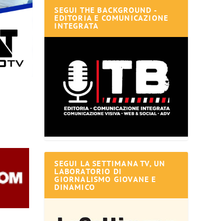
SEGUI THE BACKGROUND -
EDITORIA E COMUNICAZIONE
INTEGRATA
SEGUI LA SETTIMANA TV, UN
LABORATORIO DI
GIORNALISMO GIOVANE E
DINAMICO