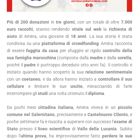
Più di 200 donazioni
in
tre giorni
, con un totale di oltre
7.000
euro raccolti
, stanno rendendo
virale sul web
la
richiesta di
aiuto
di Amina, una giovane di
18 anni
. La sua storia è stata
condivisa su una
piattaforma di crowdfunding
: Amina racconta
di essere
fuggita da casa
per sfuggire al rigido
controllo della
sua famiglia marocchina
(composta dalla
madre
e dalla
sorella
,
poiché il
padre
è purtroppo deceduto otto anni fa). Il controllo è
iniziato quando hanno scoperto la sua
relazione sentimentale
con un
coetaneo
, e da allora hanno iniziato a
controllare il suo
cellulare
e limitare le sue
uscite
, minacciando di farle
interrompere gli
studi
una volta ottenuto il
diploma
.
Da pochi mesi
cittadina italiana
, Amina viveva in un
piccolo
comune nel Salernitano
, precisamente a
Castelnuovo Cilento
, e
poche settimane fa è riuscita a superare con successo l’
esame di
Stato
presso il
liceo scientifico
di
Vallo della Lucania
. Subito
dopo l’
ultima prova
, ha improvvisamente fatto
perdere le sue