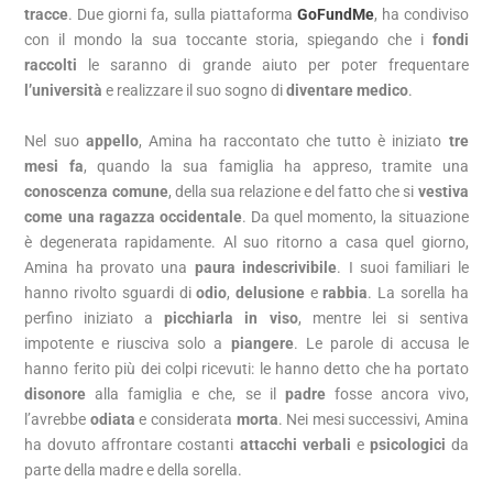
tracce
. Due giorni fa, sulla piattaforma
GoFundMe
, ha condiviso
con il mondo la sua toccante storia, spiegando che i
fondi
raccolti
le saranno di grande aiuto per poter frequentare
l’università
e realizzare il suo sogno di
diventare medico
.
Nel suo
appello
, Amina ha raccontato che tutto è iniziato
tre
mesi fa
, quando la sua famiglia ha appreso, tramite una
conoscenza comune
, della sua relazione e del fatto che si
vestiva
come una ragazza occidentale
. Da quel momento, la situazione
è degenerata rapidamente. Al suo ritorno a casa quel giorno,
Amina ha provato una
paura indescrivibile
. I suoi familiari le
hanno rivolto sguardi di
odio
,
delusione
e
rabbia
. La sorella ha
perfino iniziato a
picchiarla in viso
, mentre lei si sentiva
impotente e riusciva solo a
piangere
. Le parole di accusa le
hanno ferito più dei colpi ricevuti: le hanno detto che ha portato
disonore
alla famiglia e che, se il
padre
fosse ancora vivo,
l’avrebbe
odiata
e considerata
morta
. Nei mesi successivi, Amina
ha dovuto affrontare costanti
attacchi verbali
e
psicologici
da
parte della madre e della sorella.