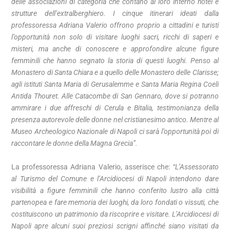
delle associazioni di categoria che contano al loro interno hotel e
strutture dell’extralberghiero. I cinque itinerari ideati dalla
professoressa Adriana Valerio offrono proprio a cittadini e turisti
l’opportunità non solo di visitare luoghi sacri, ricchi di saperi e
misteri, ma anche di conoscere e approfondire alcune figure
femminili che hanno segnato la storia di questi luoghi. Penso al
Monastero di Santa Chiara e a quello delle Monastero delle Clarisse;
agli istituti Santa Maria di Gerusalemme e Santa Maria Regina Coeli
Antida Thouret. Alle Catacombe di San Gennaro, dove si potranno
ammirare i due affreschi di Cerula e Bitalia, testimonianza della
presenza autorevole delle donne nel cristianesimo antico. Mentre al
Museo Archeologico Nazionale di Napoli ci sarà l’opportunità poi di
raccontare le donne della Magna Grecia”.
La professoressa Adriana Valerio, asserisce che:
“
L’Assessorato
al Turismo del Comune e l’Arcidiocesi di Napoli intendono dare
visibilità a figure femminili che hanno conferito lustro alla città
partenopea e fare memoria dei luoghi, da loro fondati o vissuti, che
costituiscono un patrimonio da riscoprire e visitare. L’Arcidiocesi di
Napoli apre alcuni suoi preziosi scrigni affinché siano visitati da