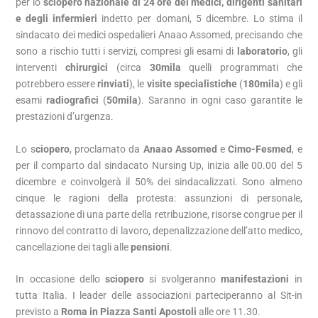
per lo
sciopero nazionale di 24 ore dei medici, dirigenti sanitari
e degli infermieri
indetto per domani, 5 dicembre. Lo stima il
sindacato dei medici ospedalieri Anaao Assomed, precisando che
sono a rischio tutti i servizi, compresi gli esami di
laboratorio
, gli
interventi
chirurgici
(circa
30mila
quelli programmati che
potrebbero essere
rinviati
), le
visite
specialistiche
(
180mila
) e gli
esami
radiografici
(
50mila
). Saranno in ogni caso garantite le
prestazioni d’urgenza.
Lo s
ciopero
, proclamato da
Anaao Assomed
e
Cimo-Fesmed
, e
per il comparto dal sindacato Nursing Up, inizia alle 00.00 del 5
dicembre e coinvolgerà il 50% dei sindacalizzati. Sono almeno
cinque le ragioni della protesta: assunzioni di personale,
detassazione di una parte della retribuzione, risorse congrue per il
rinnovo del contratto di lavoro, depenalizzazione dell’atto medico,
cancellazione dei tagli alle
pensioni
.
In occasione dello
sciopero
si svolgeranno
manifestazioni
in
tutta Italia. I leader delle associazioni parteciperanno al Sit-in
previsto a
Roma in Piazza Santi Apostoli
alle ore 11.30.